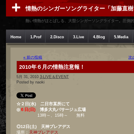
情熱のシンガーソングライター「加藤直樹
熱い情熱がほとばしる、大型シンガーソングライター。圧倒
Home
1.Prof
2.Disco
3.Live
4.Blog
5.Media
« 前の投稿
次
2010年６月の情熱注意報！
5月 31, 2010
3-LIVE＆EVENT
Posted by naoki
☆２日(水) 二日市某所にて
◎
６日(日)
博多大丸パサージュ広場
13時～、15時～ 無料
◎12日(土) 天神プレアデス
場所：
天神プレアデス