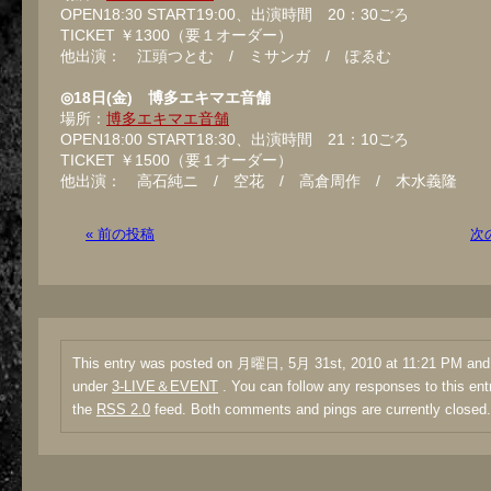
OPEN18:30 START19:00、出演時間 20：30ごろ
TICKET ￥1300（要１オーダー）
他出演： 江頭つとむ / ミサンガ / ぽゑむ
◎18日(金) 博多エキマエ音舗
場所：
博多エキマエ音舗
OPEN18:00 START18:30、出演時間 21：10ごろ
TICKET ￥1500（要１オーダー）
他出演： 高石純ニ / 空花 / 高倉周作 / 木水義隆
« 前の投稿
次
This entry was posted on 月曜日, 5月 31st, 2010 at 11:21 PM and i
under
3-LIVE＆EVENT
. You can follow any responses to this ent
the
RSS 2.0
feed. Both comments and pings are currently closed.