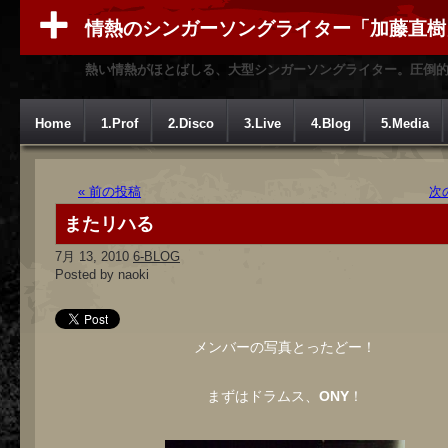
情熱のシンガーソングライター「加藤直樹
熱い情熱がほとばしる、大型シンガーソングライター。圧倒
Home
1.Prof
2.Disco
3.Live
4.Blog
5.Media
« 前の投稿
次
またリハる
7月 13, 2010
6-BLOG
Posted by naoki
メンバーの写真とったどー！
まずはドラムス、
ONY
！