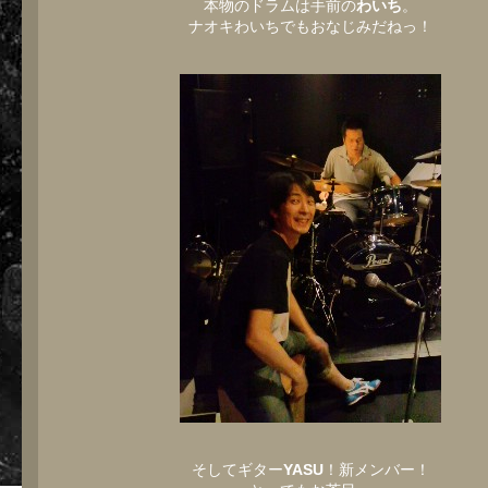
本物のドラムは手前の
わいち
。
ナオキわいちでもおなじみだねっ！
そしてギター
YASU
！新メンバー！