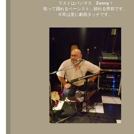
ラストはバンマス
Zunny
！
歌って踊れるベーシスト。頼れる男前です。
今宵は更に劇画タッチです。