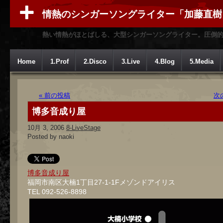
情熱のシンガーソングライター「加藤直樹
熱い情熱がほとばしる、大型シンガーソングライター。圧倒
Home
1.Prof
2.Disco
3.Live
4.Blog
5.Media
« 前の投稿
次
博多音成り屋
10月 3, 2006
8-LiveStage
Posted by naoki
博多音成り屋
福岡市南区大楠1丁目27-1-1Fメゾンドアイリス
TEL 092-526-8898