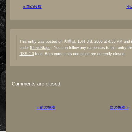
« 前の投稿
次
This entry was posted on 火曜日, 10月 3rd, 2006 at 4:35 PM and is
under
8-LiveStage
. You can follow any responses to this entry th
RSS 2.0
feed. Both comments and pings are currently closed.
Comments are closed.
« 前の投稿
次の投稿 »