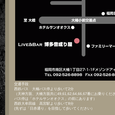
交通手段
西鉄バス 大楠バス停より歩いて2分
（天神方面、大橋方面共に49,61,62,64,66,67番にお乗りくだ
バス停は「ホテルサンオオクス」の前にあります）
西鉄大牟田線 高宮駅より歩いて8分
(先ずは「日赤通り」を目指して歩いてください）