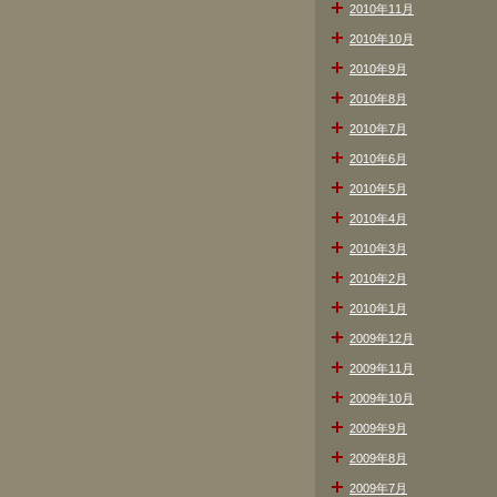
2010年11月
2010年10月
2010年9月
2010年8月
2010年7月
2010年6月
2010年5月
2010年4月
2010年3月
2010年2月
2010年1月
2009年12月
2009年11月
2009年10月
2009年9月
2009年8月
2009年7月