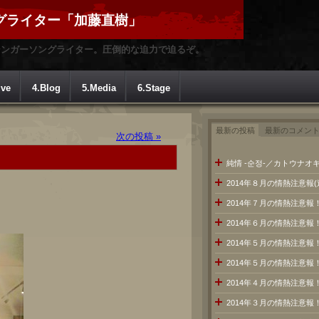
グライター「加藤直樹」
シンガーソングライター。圧倒的な迫力で迫るぞ。
ive
4.Blog
5.Media
6.Stage
最新の投稿
最新のコメン
次の投稿 »
純情 -순정-／カトウナオキ
2014年８月の情熱注意報
2014年７月の情熱注意
2014年６月の情熱注意報
2014年５月の情熱注意報
2014年５月の情熱注意報
2014年４月の情熱注意報
2014年３月の情熱注意報