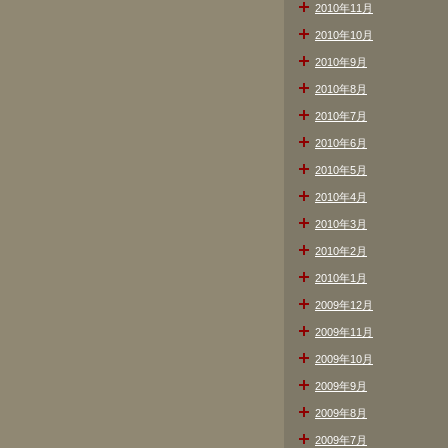
2010年11月
2010年10月
2010年9月
2010年8月
2010年7月
2010年6月
2010年5月
2010年4月
2010年3月
2010年2月
2010年1月
2009年12月
2009年11月
2009年10月
2009年9月
2009年8月
2009年7月