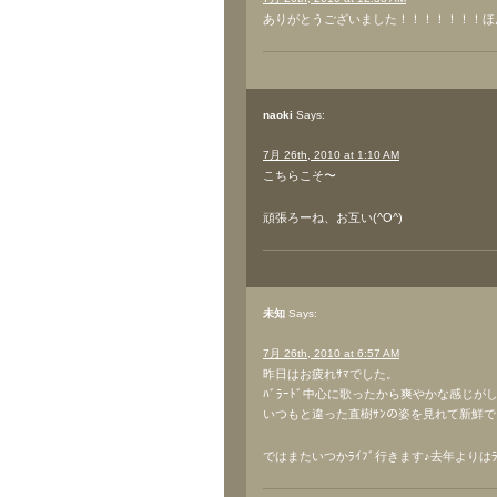
ありがとうございました！！！！！！！ほ
naoki
Says:
7月 26th, 2010 at 1:10 AM
こちらこそ〜
頑張ろーね、お互い(^O^)
未知
Says:
7月 26th, 2010 at 6:57 AM
昨日はお疲れｻﾏでした。
ﾊﾞﾗｰﾄﾞ中心に歌ったから爽やかな感じが
いつもと違った直樹ｻﾝの姿を見れて新鮮でした(
ではまたいつかﾗｲﾌﾞ行きます♪去年よりは