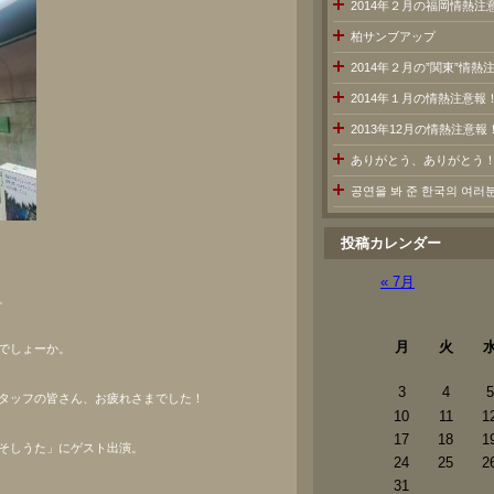
2014年２月の福岡情熱注
柏サンブアップ
2014年２月の”関東”情
2014年１月の情熱注意報
2013年12月の情熱注意報
ありがとう、ありがとう
공연을 봐 준 한국의 여
投稿カレンダー
« 7月
。
月
火
でしょーか。
3
4
5
タッフの皆さん、お疲れさまでした！
10
11
1
17
18
1
そしうた」にゲスト出演。
24
25
2
31