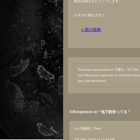
配信詳細はまたアップします。
さすがに疲れますた
« 前の投稿
This entry was posted on 日曜日, 7月 25th, 2
can follow any responses to this entry thr
are currently closed.
4 Responses to “ 地下鉄待ってる ”
いしだあきこ
Says:
7月 26th, 2010 at 12:38 AM