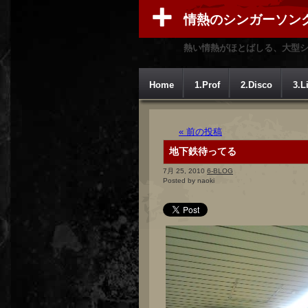
情熱のシンガーソン
熱い情熱がほとばしる、大型
Home
1.Prof
2.Disco
3.L
« 前の投稿
地下鉄待ってる
7月 25, 2010
6-BLOG
Posted by naoki