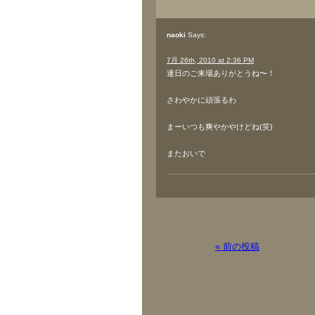
naoki
Says:
7月 26th, 2010 at 2:36 PM
連日のご来場ありがとうね〜！
さわやかに頑張るわ
まーいつも爽やかやけどね(笑)
またおいで
« 前の投稿