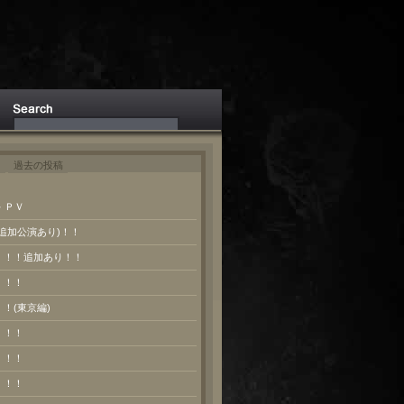
ト
過去の投稿
 ＰＶ
(追加公演あり)！！
報！！！追加あり！！
！！！
！！(東京編)
！！！
！！！
！！！