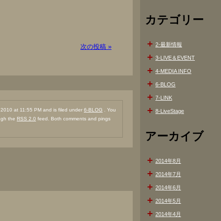
カテゴリー
2-最新情報
次の投稿 »
3-LIVE＆EVENT
4-MEDIA INFO
6-BLOG
7-LINK
010 at 11:55 PM and is filed under
6-BLOG
. You
8-LiveStage
ough the
RSS 2.0
feed. Both comments and pings
アーカイブ
2014年8月
2014年7月
2014年6月
2014年5月
2014年4月