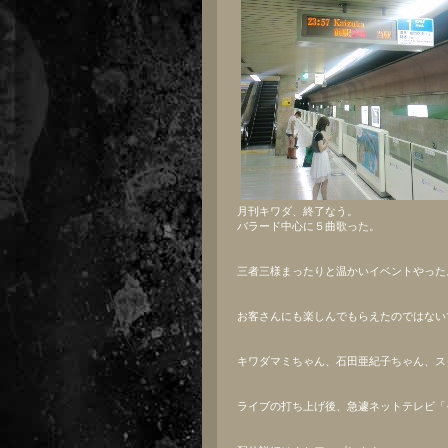
月刊キワダ、終了なう。
バラード中心に５曲歌った。
三者三様まったりと温かいイベントやった
お客さんにも楽しんでもらえたのではない
キワダマミちゃん、石田亜紀子ちゃん、ス
ライブの打ち上げ後、急遽ネットテレビ「