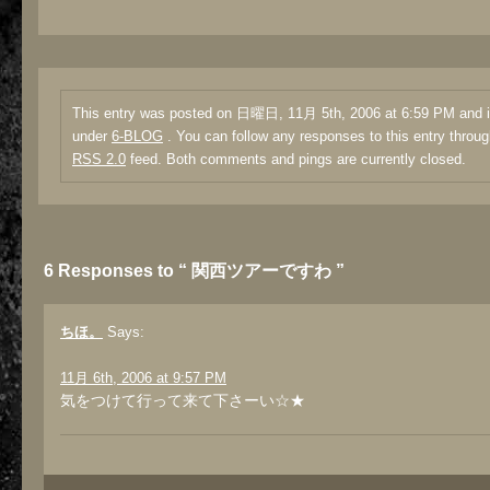
This entry was posted on 日曜日, 11月 5th, 2006 at 6:59 PM and is
under
6-BLOG
. You can follow any responses to this entry throug
RSS 2.0
feed. Both comments and pings are currently closed.
6 Responses to “ 関西ツアーですわ ”
ちほ。
Says:
11月 6th, 2006 at 9:57 PM
気をつけて行って来て下さーい☆★