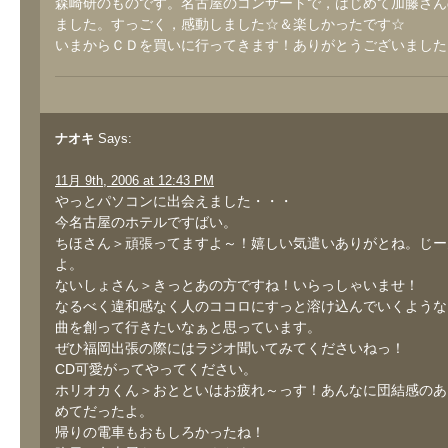
森崎研のものです。名古屋のコンサートで，はじめて加藤さん
ました。すっごく，感動しました☆＆楽しかったです☆
いまからＣＤを買いに行ってきます！ありがとうございました
ナオキ
Says:
11月 9th, 2006 at 12:43 PM
やっとパソコンに出会えました・・・
今名古屋のホテルですばい。
ちほさん＞頑張ってますよ～！嬉しい気遣いありがとね。じー
よ。
ないしょさん＞きっとあの方ですね！いらっしゃいませ！
なるべく違和感なく人のココロにすっと溶け込んでいくような
曲を創って行きたいなぁと思っています。
ぜひ福岡出張の際にはラジオ聞いてみてくださいねっ！
CD可愛がってやってください。
ホリオカくん＞おとといはお疲れ～っす！あんなに団結感のあ
めてだったよ。
帰りの電車もおもしろかったね！