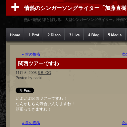
情熱のシンガーソングライター「加藤直樹
熱い情熱がほとばしる、大型シンガーソングライター。圧倒
Home
1.Prof
2.Disco
3.Live
4.Blog
5.Media
« 前の投稿
次
関西ツアーですわ
11月 5, 2006
6-BLOG
Posted by naoki
いよいよ関西ツアーですわ！
なんかしらん気合い入りますわ！
頑張ってきますわ！
« 前の投稿
次