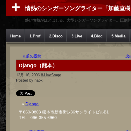
情熱のシンガーソングライター「加藤直樹
熱い情熱がほとばしる、大型シンガーソングライター。圧倒
Home
1.Prof
2.Disco
3.Live
4.Blog
5.Media
« 前の投稿
次
Django（熊本）
12月 16, 2006
8-LiveStage
Posted by naoki
Django
〒860-0803 熊本市新市街1-36サンライトビルB1
TEL 096-355-6960