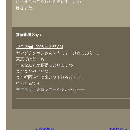
に付き合ってくれたん思い出したわ。
ほなまた。
加藤直樹
Says:
12月 22nd, 2006 at 2:57 AM
ヤマグチタカシさん＞うっす！ひさしぶり～。
東京ではどーも。
まぁなんとか頑張っとりますわ。
まだまだやけどな。
また福岡遊びに来いや！飲み行くぜ！
待っとるでぇ
来年再度、東京ツアーやるからなーー
« 前の投稿
次の投稿 »