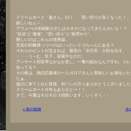
ドリームボート「森さん」曰く、「思い切りが良くなった！」
嬉しいねぇ～。
アウェーLIVE経験が少しはカタチになってきたんかいな！？
”自信”と”傲慢”、”思い切り”と”無理やり”。
難しいのはこれらの境界線。
至高の距離感っつーのはいったいドコらへんにある？
それらのピントが定まれば、最高の「非日常」が顔を出す。
・・・う～む。目下、探索中なのだ。
アンケート回収率なかなか良し。一番の励みなんですわ、コレ
知ってる？
その夜は、熱烈応援者の一人ガロアさんと美味しいお酒をいた
たぁ。
遊びに来てくれた皆様、対バンの方々ありがとうございました
ドリームボート今年もありがとー！！
さて、今週はモロモロ３回歌います。いくぞぅ・・
« 前の投稿
次