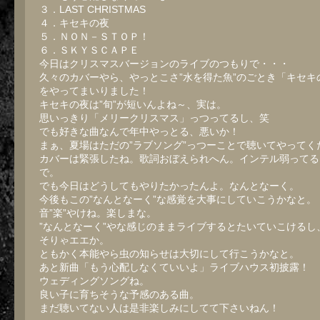
３．LAST CHRISTMAS
４．キセキの夜
５．ＮＯＮ－ＳＴＯＰ！
６．ＳＫＹＳＣＡＰＥ
今日はクリスマスバージョンのライブのつもりで・・・
久々のカバーやら、やっとこさ”水を得た魚”のごとき「キセキ
をやってまいりました！
キセキの夜は”旬”が短いんよね～、実は。
思いっきり「メリークリスマス」っつってるし、笑
でも好きな曲なんで年中やっとる、悪いか！
まぁ、夏場はただの”ラブソング”っつーことで聴いてやってく
カバーは緊張したね。歌詞おぼえられへん。インテル弱ってる
で。
でも今日はどうしてもやりたかったんよ。なんとなーく。
今後もこの”なんとなーく”な感覚を大事にしていこうかなと。
音”楽”やけね。楽しまな。
”なんとなーく”やな感じのままライブするとたいていこけるし
そりゃエエか。
ともかく本能やら虫の知らせは大切にして行こうかなと。
あと新曲「もう心配しなくていいよ」ライブハウス初披露！
ウェディングソングね。
良い子に育ちそうな予感のある曲。
まだ聴いてない人は是非楽しみにしてて下さいねん！