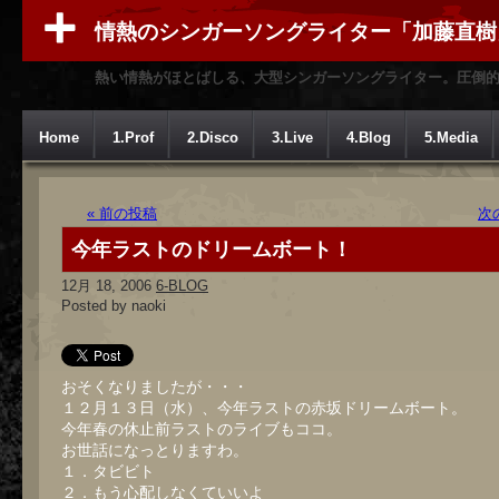
情熱のシンガーソングライター「加藤直樹
熱い情熱がほとばしる、大型シンガーソングライター。圧倒
Home
1.Prof
2.Disco
3.Live
4.Blog
5.Media
« 前の投稿
次
今年ラストのドリームボート！
12月 18, 2006
6-BLOG
Posted by naoki
おそくなりましたが・・・
１２月１３日（水）、今年ラストの赤坂ドリームボート。
今年春の休止前ラストのライブもココ。
お世話になっとりますわ。
１．タビビト
２．もう心配しなくていいよ