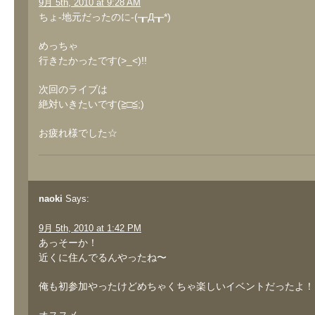
9月 5th, 2010 at 9:28 AM
ちょ-地元だったのに-(┰Д┰*)
めっちゃ
行きたかったです(>_<)!!
次回のライブは
絶対いきたいです(≧□≦;)
お疲れ様でした☆
naoki
Says:
9月 5th, 2010 at 1:42 PM
あっそーか！
近くに住んでるんやったね〜
俺も初参加やったけどめちゃくちゃ楽しいイベントだったよ！