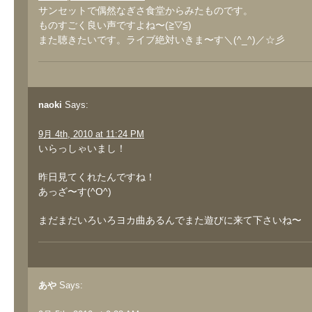
サンセットで偶然なぎさ食堂からみたものです。
ものすごく良い声ですよね〜(≧▽≦)
また聴きたいです。ライブ絶対いきま〜す＼(^_^)／☆彡
naoki
Says:
9月 4th, 2010 at 11:24 PM
いらっしゃいまし！
昨日見てくれたんですね！
あっざ〜す(^O^)
まだまだいろいろヨカ曲あるんでまた遊びに来て下さいね〜
あや
Says: