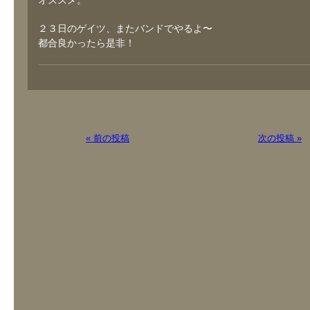
オススメ。
２３日のゲイツ、またバンドでやるよ〜
都合良かったら是非！
« 前の投稿
次の投稿 »