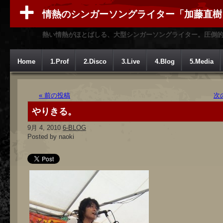
情熱のシンガーソングライター「加藤直樹
熱い情熱がほとばしる、大型シンガーソングライター。圧倒
Home
1.Prof
2.Disco
3.Live
4.Blog
5.Media
« 前の投稿
次
やりきる。
9月 4, 2010
6-BLOG
Posted by naoki