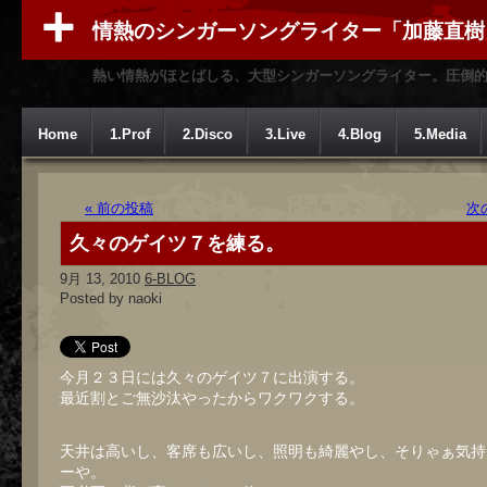
情熱のシンガーソングライター「加藤直樹
熱い情熱がほとばしる、大型シンガーソングライター。圧倒
Home
1.Prof
2.Disco
3.Live
4.Blog
5.Media
« 前の投稿
次
久々のゲイツ７を練る。
9月 13, 2010
6-BLOG
Posted by naoki
今月２３日には久々のゲイツ７に出演する。
最近割とご無沙汰やったからワクワクする。
天井は高いし、客席も広いし、照明も綺麗やし、そりゃぁ気持
ーや。