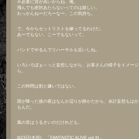
不必要に背が高いからね、俺。
飛んでも絶対あたらないってのは嬉しい。
わっかんねーだろーなー、この気持ち。
で、今からセットリストを練ってるわけだ。
あーでもない、こーでもないって。
バンドでやるんでリハーサルも近いしね。
いろいろぼぉ～っと妄想しながら、お客さんの様子をイメージ
ら。
この時間は割と嫌いではない。
雨が降った後の夜はなんか辺りが静かだから、余計妄想もはか
もんだ。
風の音はうるさいのだけれども。
◎23日(木祝) 「FANTASTIC ALIVE vol.XI」