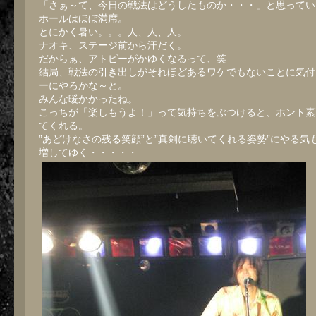
「さぁ～て、今日の戦法はどうしたものか・・・」と思ってい
ホールはほぼ満席。
とにかく暑い。。。人、人、人。
ナオキ、ステージ前から汗だく。
だからぁ、アトピーがかゆくなるって、笑
結局、戦法の引き出しがそれほどあるワケでもないことに気付
ーにやろかな～と。
みんな暖かかったね。
こっちが「楽しもうよ！」って気持ちをぶつけると、ホント素
てくれる。
”あどけなさの残る笑顔”と”真剣に聴いてくれる姿勢”にやる気
増してゆく・・・・・