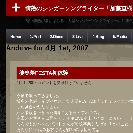
情熱のシンガーソングライター「加藤直樹
熱い情熱がほとばしる、大型シンガーソングライター。圧倒
Home
1.Prof
2.Disco
3.Live
4.Blog
5.Media
Archive for 4月 1st, 2007
徒楽夢FESTA初体験
徒
4月 1, 2007
コメントを受け付けていません
楽
夢
FESTA
今泉で歌ってきました。
初
博多の老舗ライブハウス、徒楽夢FESTAは「ｔｈｅライブハ
体
った具合のたたずまい。
験
は
細い階段を上がった3階にあるライブハウス。
今回のお客さんは恐らくナオキLIVE史上サイコーに若い！！
なんでも対バンのバンドさんが高校卒業したばかりとのこと。
あんなに10代のお客さんが多いのは初めてよ。