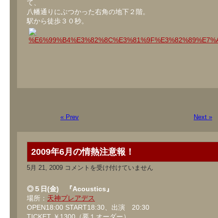
て、
て
八幡通りにぶつかった右角の地下２階。
(東
駅から徒歩３０秒。
京)
は
« Prev
Next »
2009年6月の情熱注意報！
2009
5月 21, 2009
コメントを受け付けていません
年
6
月
◎５日(金) 『Acoustics』
の
場所：
天神プレアデス
情
OPEN18:00 START18:30、出演 20:30
熱
注
TICKET ￥1300（要１オーダー）