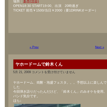
場所：
多作(渋谷)
OPEN18:30 START19:00、出演 20時過ぎ
TICKET 前売￥1500/当日￥2000（要1DRINKオーダー）
« Prev
Next »
ヤホードームで鈴木くん
ヤ
5月 21, 2009
コメントを受け付けていません
ホ
ー
ド
ヤホードーム、焼酎・泡盛フェスタ。。。予想以上に楽しんで
ー
した
ム
今回弾き語りだったんだけど、「鈴木くん」のみオケを使用。
で
鈴
バンド気分です。
木
ほら↓
く
ん