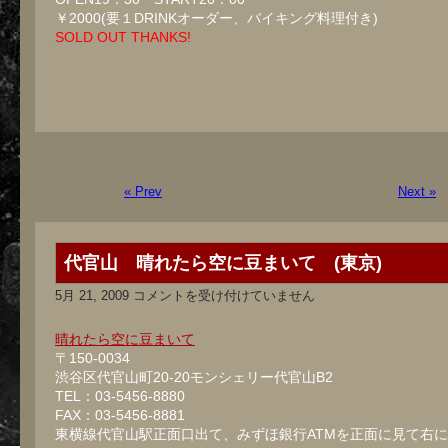
￥2000(要１DRINKオーダー、バイキング料理付き)
SOLD OUT THANKS!
« Prev
Next »
代官山 晴れたら空に豆まいて (東京)
代
5月 21, 2009
コメントを受け付けていません
官
山
晴
晴れたら空に豆まいて
れ
〒150-0034
た
渋谷区代官山町20-20モンシェリー代官山B2
ら
空
TEL：03-5456-8880
に
FAX：03-5456-8881
豆
東横線代官山駅正面口出て、みずほ銀行ATMを正面に見て右
ま
い