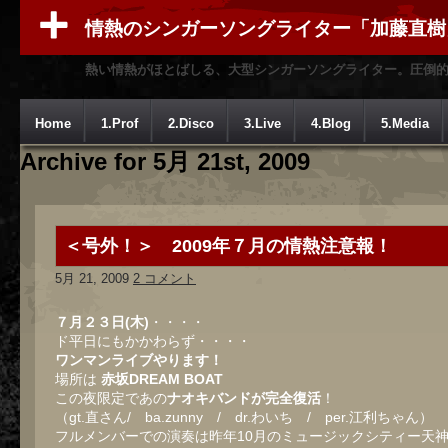
情熱のシンガーソングライター「加藤直樹
熱い情熱がほとばしる、大型シンガーソングライター。圧倒
Home
1.Prof
2.Disco
3.Live
4.Blog
5.Media
Archive for 5月 21st, 2009
＜号外！＞ 2009年７月の情熱注意報！
5月 21, 2009
2 コメント
７月２３日(木)
・・・・
ド平日にもかかわらず・・・・
ワンマンライブやります！
場所は
赤坂DREAM BOAT
この夜限定であの
ナオキバンドが完全復活
！
（gt.直さん/ ba.zunny / dr.わいち / per.江利ちゃん）
フルメンバーでの演奏は昨年10月のミュージックシティー天