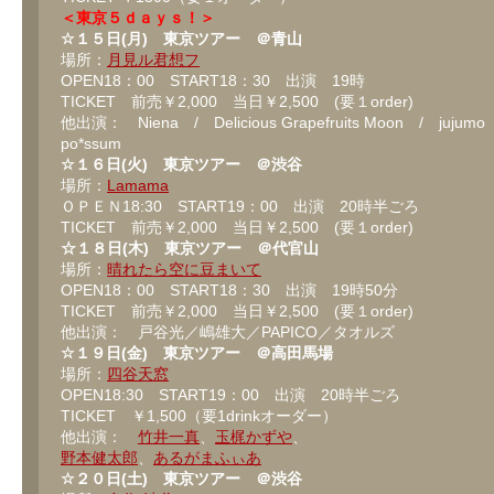
意
＜東京５ｄａｙｓ！＞
報！
☆１５日(月) 東京ツアー ＠青山
は
場所：
月見ル君想フ
OPEN18：00 START18：30 出演 19時
TICKET 前売￥2,000 当日￥2,500 (要１order)
他出演： Niena / Delicious Grapefruits Moon / jujum
po*ssum
☆１６日(火) 東京ツアー ＠渋谷
場所：
Lamama
ＯＰＥＮ18:30 START19：00 出演 20時半ごろ
TICKET 前売￥2,000 当日￥2,500 (要１order)
☆１８日(木) 東京ツアー ＠代官山
場所：
晴れたら空に豆まいて
OPEN18：00 START18：30 出演 19時50分
TICKET 前売￥2,000 当日￥2,500 (要１order)
他出演： 戸谷光／嶋雄大／PAPICO／タオルズ
☆１９日(金) 東京ツアー ＠高田馬場
場所：
四谷天窓
OPEN18:30 START19：00 出演 20時半ごろ
TICKET ￥1,500（要1drinkオーダー）
他出演：
竹井一真
、
玉梶かずや
、
野本健太郎
、
あるがまふぃあ
☆２０日(土) 東京ツアー ＠渋谷