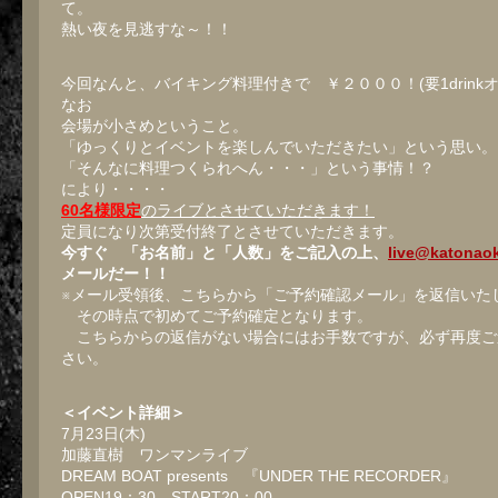
て。
熱い夜を見逃すな～！！
今回なんと、バイキング料理付きで ￥２０００！(要1drinkオ
なお
会場が小さめということ。
「ゆっくりとイベントを楽しんでいただきたい」という思い。
「そんなに料理つくられへん・・・」という事情！？
により・・・・
60名様限定
のライブとさせていただきます！
定員になり次第受付終了とさせていただきます。
今すぐ 「お名前」と「人数」をご記入の上、
live@katonao
メールだー！！
※メール受領後、こちらから「ご予約確認メール」を返信いた
その時点で初めてご予約確定となります。
こちらからの返信がない場合にはお手数ですが、必ず再度ご
さい。
＜イベント詳細＞
7月23日(木)
加藤直樹 ワンマンライブ
DREAM BOAT presents 『UNDER THE RECORDER』
OPEN19：30 START20：00