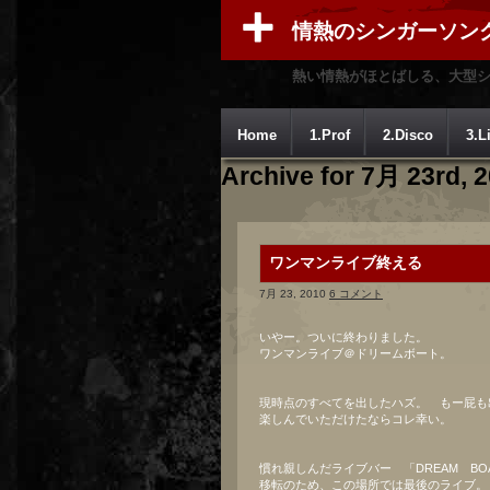
情熱のシンガーソン
熱い情熱がほとばしる、大型
Home
1.Prof
2.Disco
3.L
Archive for 7月 23rd, 
ワンマンライブ終える
7月 23, 2010
6 コメント
いやー。ついに終わりました。
ワンマンライブ＠ドリームボート。
現時点のすべてを出したハズ。 もー屁も
楽しんでいただけたならコレ幸い。
慣れ親しんだライブバー 「DREAM BO
移転のため、この場所では最後のライブ。