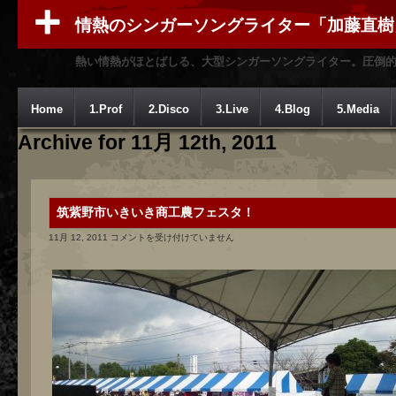
情熱のシンガーソングライター「加藤直樹
熱い情熱がほとばしる、大型シンガーソングライター。圧倒
Home
1.Prof
2.Disco
3.Live
4.Blog
5.Media
Archive for 11月 12th, 2011
筑紫野市いきいき商工農フェスタ！
筑
11月 12, 2011
コメントを受け付けていません
紫
野
市
い
き
い
き
商
工
農
フ
ェ