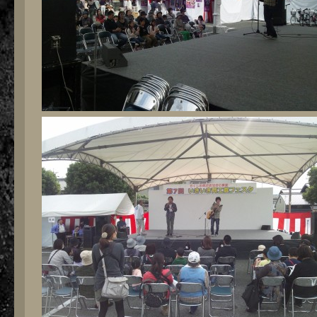
ス
タ！
は