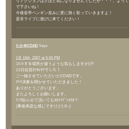
リアクションはさほど気になりませんでしたが・・・。よって
で下さいね！
今後皇帝ペンギン並みに更に熱く歌っていきますよ！
是非ライブに遊びに来てください！
たか＠COAD
Says:
1月 15th, 2007 at 5:50 PM
ｺﾒﾝﾄする場所が違うような気もしますが(汗
12日佐賀ｵﾂｶﾚｻﾏでした！
ご一緒させていただいたCOADです。
ｱﾂｲ演奏を聞かせていただきました！
ありがとうございます。
またよろしくお願いします。
ﾘﾝｸ貼らせて頂いてもﾖﾛｼｲﾃﾞｼｮｳｶ？
(事後承諾な感じですけど(-0-;)