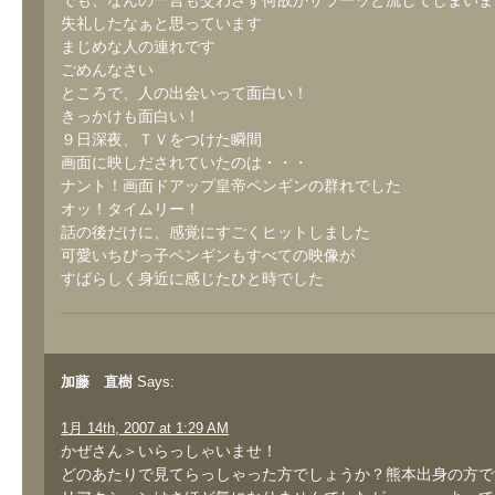
でも、なんの一言も交わさず何故かサラーッと流してしまいま
失礼したなぁと思っています
まじめな人の連れです
ごめんなさい
ところで、人の出会いって面白い！
きっかけも面白い！
９日深夜、ＴＶをつけた瞬間
画面に映しだされていたのは・・・
ナント！画面ドアップ皇帝ペンギンの群れでした
オッ！タイムリー！
話の後だけに、感覚にすごくヒットしました
可愛いちびっ子ペンギンもすべての映像が
すばらしく身近に感じたひと時でした
加藤 直樹
Says:
1月 14th, 2007 at 1:29 AM
かぜさん＞いらっしゃいませ！
どのあたりで見てらっしゃった方でしょうか？熊本出身の方で