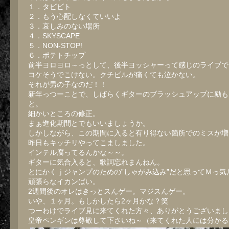
１．タビビト
２．もう心配しなくていいよ
３．哀しみのない場所
４．SKYSCAPE
５．NON-STOP!
６．ポテトチップ
前半ヨロヨロ～っとして、後半ヨッシャーって感じのライブで
コケそうでこけない。クチビルが痛くても泣かない。
それが男の子なのだ！！
新年っつーことで、しばらくギターのブラッシュアップに励も
と。
細かいところの修正。
まぁ進化期間とでもいいましょうか。
しかしながら、この期間に入ると有り得ない箇所でのミスが増
昨日もキッチリやってこましました。
インテル腐ってるんかな～～。
ギターに気合入ると、歌詞忘れまんねん。
とにかくｊジャンプのための”しゃがみ込み”だと思ってＭっ気
頑張らなイカンばい。
2週間後のオレはきっとスんゲー。マジスんゲー。
いや、１ヶ月。もしかしたら2ヶ月かな？笑
つーわけでライブ見に来てくれた方々、ありがとうございまし
皇帝ペンギンは尊敬して下さいね～（来てくれた人には分かる