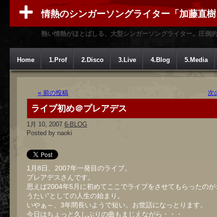
情熱のシンガーソングライター「加藤直樹
熱い情熱がほとばしる、大型シンガーソングライター。圧倒
Home
1.Prof
2.Disco
3.Live
4.Blog
5.Media
« 前の投稿
次
ライブ初め＠プレアデス
1月 10, 2007
6-BLOG
Posted by naoki
1月8日、2007年一発目のライブ。
プレアデスさんです。
思えば2004年5月に初めてここでライブをさせてもらったのが
うたい”としての人生の始まり。
いやぁ～、3年間長いようで短い。お世話になっとります。
今日はちょっと久しぶりの曲もまじえながら・・・