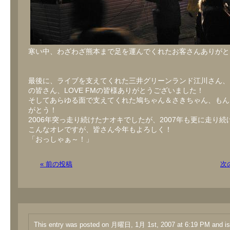
寒い中、わざわざ熊本まで足を運んでくれたお客さんありがと
最後に、ライブを支えてくれた三井グリーンランド江川さん、
の皆さん、LOVE FMの皆様ありがとうございました！
そしてあらゆる面で支えてくれた鳩ちゃん＆さきちゃん、もん
がとう！
2006年突っ走り続けたナオキでしたが、2007年も更に走り続
こんなオレですが、皆さん今年もよろしく！
「おっしゃぁ～！」
« 前の投稿
次
This entry was posted on 月曜日, 1月 1st, 2007 at 6:19 PM and is 