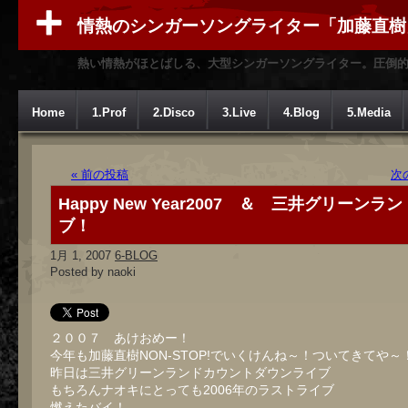
情熱のシンガーソングライター「加藤直樹
熱い情熱がほとばしる、大型シンガーソングライター。圧倒
Home
1.Prof
2.Disco
3.Live
4.Blog
5.Media
« 前の投稿
次
Happy New Year2007 ＆ 三井グリーンラ
ブ！
1月 1, 2007
6-BLOG
Posted by naoki
２００７ あけおめー！
今年も加藤直樹NON-STOP!でいくけんね～！ついてきてや～
昨日は三井グリーンランドカウントダウンライブ
もちろんナオキにとっても2006年のラストライブ
燃えたバイ！