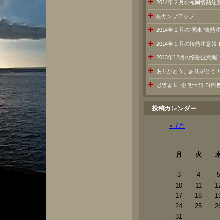
2014年２月の福岡情熱注
柏サンブアップ
2014年２月の”関東”情
2014年１月の情熱注意報
2013年12月の情熱注意報
ありがとう、ありがとう
공연을 봐 준 한국의 여
投稿カレンダー
« 7月
月
火
3
4
5
10
11
1
17
18
1
24
25
2
31