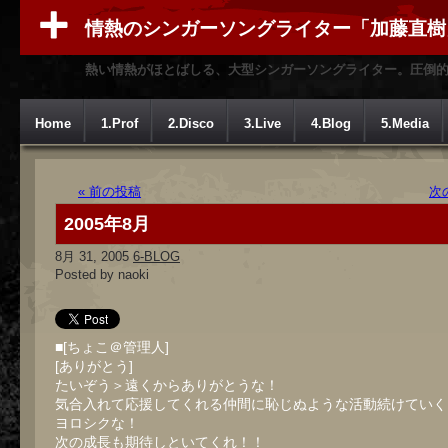
情熱のシンガーソングライター「加藤直樹
熱い情熱がほとばしる、大型シンガーソングライター。圧倒
Home
1.Prof
2.Disco
3.Live
4.Blog
5.Media
« 前の投稿
次
2005年8月
8月 31, 2005
6-BLOG
Posted by naoki
■[ちょこ＠管理人]
[ありがとう]
たいぞう＞遠くからありがとうな！
気合入れて応援してくれる仲間に恥じぬような活動続けていく
ヨロシクな！
次の成長も期待しといてくれ！！