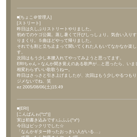
■[ちょこ＠管理人]
[ストリート]
昨日は久しぶりストリートやりました。
初めてのケゴ公園。蒸し暑くて汗びしっしょり。気合い入りす
りまくり。５曲ほどやって帰りました。
それでも割と立ち止まって聞いてくれた人もいてなかなか楽し
す。
次回はもう少し本腰入れてやってみようと思ってます。
ERIちゃん＞なんか聞き覚えのある歌声が…と思ったら、いま
相変わらずいい歌歌うねー。
昨日はさっさと引き上げましたが、次回はもう少しやるつもり
ジメないでね、笑
ez 2005/08/06(土)15:49
■[ERI]
[こんばんゎ(^□^)]
実は初書き込みです♪ふふふ(^з^)
今日はビックリでした☆
「なんかギター持ったおっきい人がいる…」