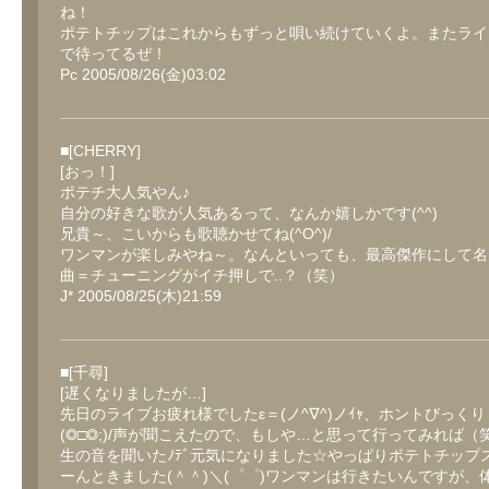
ね！
ポテトチップはこれからもずっと唄い続けていくよ。またライ
で待ってるぜ！
Pc 2005/08/26(金)03:02
■[CHERRY]
[おっ！]
ポテチ大人気やん♪
自分の好きな歌が人気あるって、なんか嬉しかです(^^)
兄貴～、こいからも歌聴かせてね(^O^)/
ワンマンが楽しみやね～。なんといっても、最高傑作にして名
曲＝チューニングがイチ押しで..？（笑）
J* 2005/08/25(木)21:59
■[千尋]
[遅くなりましたが…]
先日のライブお疲れ様でしたε＝(ノ^∇^)ノｲｬ、ホントびっく
(◎□◎;)/声が聞こえたので、もしや…と思って行ってみれば（
生の音を聞いたﾉﾃﾞ元気になりました☆やっぱりポテトチップ
ーんときました(＾＾)＼(゜゜)ワンマンは行きたいんですが、