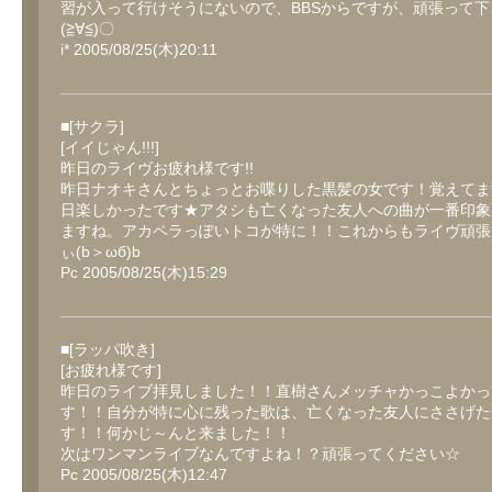
習が入って行けそうにないので、BBSからですが、頑張って下
(≧∀≦)〇
i* 2005/08/25(木)20:11
■[サクラ]
[イイじゃん!!!]
昨日のライヴお疲れ様です!!
昨日ナオキさんとちょっとお喋りした黒髪の女です！覚えてま
日楽しかったです★アタシも亡くなった友人への曲が一番印象
ますね。アカペラっぽいトコが特に！！これからもライヴ頑張
ぃ(b＞ωб)b
Pc 2005/08/25(木)15:29
■[ラッパ吹き]
[お疲れ様です]
昨日のライブ拝見しました！！直樹さんメッチャかっこよかっ
す！！自分が特に心に残った歌は、亡くなった友人にささげた
す！！何かじ～んと来ました！！
次はワンマンライブなんですよね！？頑張ってください☆
Pc 2005/08/25(木)12:47