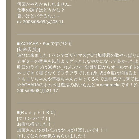
何回かやるかもしれません。
仕事の調子はどうかな？
暑いけどバテるなよ～
ez 2005/08/09(火)03:11
■[ACHARA・Kenです(^O^)]
[初来店(笑)]
遊びに来ました！ケンでゴザイマス(^O^)加藤君の歌やっぱり
☆ギターの音色も以前よりグッとしなやかになって良かったよ
昨日のライブは30点(>_<)メンバー全員前日からオールナイト
やってきて寝てなくてフラフラでした(@_@;)今度は頑張るよ
トもエリちゃんや幸枝ちゃんとやってるんで是非遊びに来てね
☆ACHARAのホムペは魔法のあいらんど＝acharaekeです！(^.^)
2005/08/08(月)21:17
■[RｏｓｙＨＩＲＯ]
[マリンライブ！]
お疲れ様でした！！
加藤さんとの対バンはやっぱり楽しいです！！
そしてなんか元気をもらいました！