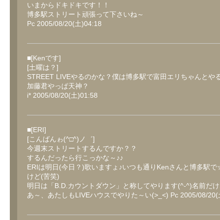
いまからドキドキです！！
博多駅ストリート頑張って下さいね～
Pc 2005/08/20(土)04:18
■[Kenです]
[土曜は？]
STREET LIVEやるのかな？僕は博多駅で富田エリちゃんとや
加藤君やっぱ天神？
i* 2005/08/20(土)01:58
■[ERI]
[こんばんゎ(^□^)ノ゛]
今週末ストリートするんですか？？
するんだったら行こっかな～♪♪
ERIは明日(今日？)歌いますょ♪いつも通りKenさんと博多駅
けど(苦笑)
明日は「B.D.カウントダウン」と称してやります(^-^)名前だけ
あ～、あたしもLIVEハウスでやりた～い(>_<) Pc 2005/08/20(土