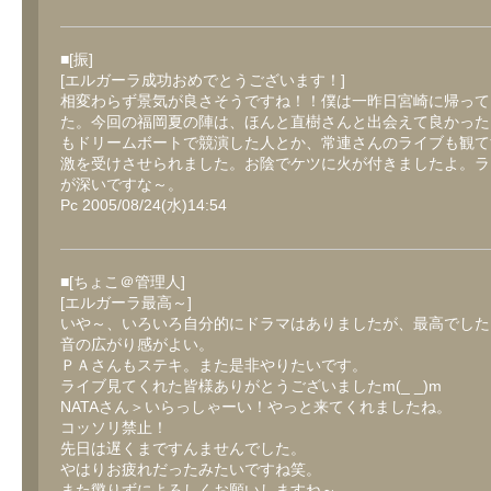
■[振]
[エルガーラ成功おめでとうございます！]
相変わらず景気が良さそうですね！！僕は一昨日宮崎に帰って
た。今回の福岡夏の陣は、ほんと直樹さんと出会えて良かった
もドリームボートで競演した人とか、常連さんのライブも観て
激を受けさせられました。お陰でケツに火が付きましたよ。ラ
が深いですな～。
Pc 2005/08/24(水)14:54
■[ちょこ＠管理人]
[エルガーラ最高～]
いや～、いろいろ自分的にドラマはありましたが、最高でした
音の広がり感がよい。
ＰＡさんもステキ。また是非やりたいです。
ライブ見てくれた皆様ありがとうございましたm(_ _)m
NATAさん＞いらっしゃーい！やっと来てくれましたね。
コッソリ禁止！
先日は遅くまですんませんでした。
やはりお疲れだったみたいですね笑。
また懲りずによろしくお願いしますね～