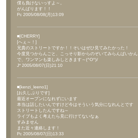
僕も負けないっすよ～。
がんばります！！
Pc 2005/08/08(月)13:09
■[CHERRY]
[へぇ～！]
兄貴のストリートですか！！そいはぜひ見てみたかった！
今度見つからんごと、こっそり影からのぞいてみらんばいかん
で、ワンマンも楽しみしときます～(^O^)/
J* 2005/08/07(日)21:10
■[kenzi_leeno1]
[お久しぶりです]
最近オープンになれずにいます
本当は話したいんですけど今はそういう気分になれんとです
ストリートしたんですね～
ライブもよく考えたら見に行けてないなぁ
すみません
また近々連絡します！
Pc 2005/08/07(日)13:33