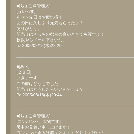
■[ちょこ＠管理人]
[ういっす]
あべ＞先日はお疲れ様！
あの日は久しぶり元気もらったよ！
ありがとう。
前売りはそっちの都合の良いときでも渡すよ！
枚数やらメール下さいな。
ez 2005/08/18(木)22:20
■[あべ]
[２８日]
いきまーす
この前はどうもでした
前売りはどうしたらいいんでしょ？
Pc 2005/08/18(木)20:44
■[ちょこ＠管理人]
[コンバンハ、大物です]
暑中お見舞い申し上げます！
ワンマンの企みは着々とすすんどりますばい！