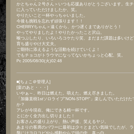
かとちゃん２号さん＞いつも応援ありがとうございます。生チ
に入っていただけましたか、笑。
やりたいこと一杯やっちゃいました。
今後も挑戦を忘れず頑張ります！！
CHERRYちゃん＞遠くから、かつ遅くまでありがとう！
やってやりましたよ！やりたかったこと沢山。
喉つぶしたり、いろいろコケたり笑、まだまだ課題は多いけど
育ち盛りやけ大丈夫。
ご期待に添えるような活動を続けていくよ！
でもチョコがトラウマになってないかちょっと心配、笑。
Pc 2005/08/30(火)02:48
■[ちょこ＠管理人]
[宴のあと・・・]
いやぁ～、昨日は燃えた。萌えた。燃え尽きました。
「加藤直樹1stソロライブ”NON-STOP!”」楽しんでいただけ
か？
アレが今現在、俺にできる精一杯です。
とにかく全力出し切りました！
お客さんの盛り上がり、熱い声援、笑えるヤジ。
あまりの客席のパワーに最初は少々とまどい気味でしたが、ラ
盤にはヨロコビやら感動やらで頭の中、真っ白。