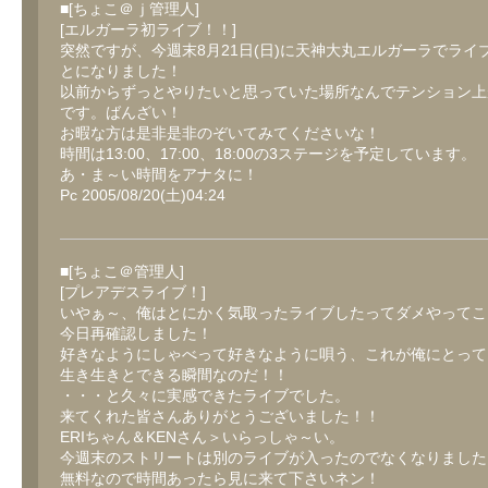
■[ちょこ＠ｊ管理人]
[エルガーラ初ライブ！！]
突然ですが、今週末8月21日(日)に天神大丸エルガーラでライ
とになりました！
以前からずっとやりたいと思っていた場所なんでテンション上
です。ばんざい！
お暇な方は是非是非のぞいてみてくださいな！
時間は13:00、17:00、18:00の3ステージを予定しています。
あ・ま～い時間をアナタに！
Pc 2005/08/20(土)04:24
■[ちょこ＠管理人]
[プレアデスライブ！]
いやぁ～、俺はとにかく気取ったライブしたってダメやってこ
今日再確認しました！
好きなようにしゃべって好きなように唄う、これが俺にとって
生き生きとできる瞬間なのだ！！
・・・と久々に実感できたライブでした。
来てくれた皆さんありがとうございました！！
ERIちゃん＆KENさん＞いらっしゃ～い。
今週末のストリートは別のライブが入ったのでなくなりました
無料なので時間あったら見に来て下さいネン！