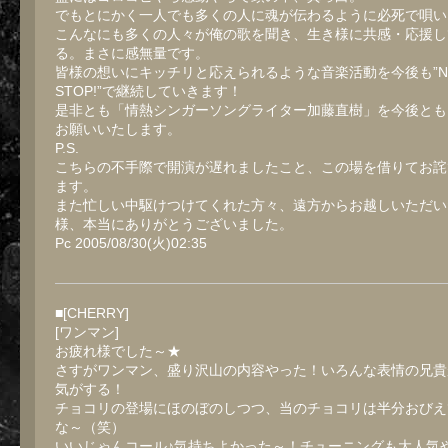
でもとにかく一人でも多くの人に魂が伝わるように必死で唄い
こんなにも多くの人々が俺の歌を聞き、生き様に共感・応援し
る。まさに感無量です。
皆様の想いにキッチリと応えられるような音楽活動を今後も”NO
STOP!”で継続していきます！
是非とも「情熱シンガーソングライター加藤直樹」を今後とも
お願いいたします。
P.S.
こちらの不手際で開演が遅れましたこと、この場を借りてお詫
ます。
また忙しい中駆けつけてくれた方々、遠方からお越しいただい
様、本当にありがとうございました。
Pc 2005/08/30(火)02:35
■[CHERRY]
[ワンマン]
お疲れ様でした～★
さすがワンマン、盛り沢山の内容やった！いろんな表情の兄貴
気がする！
チョコリの登場にほのぼのしつつ、当のチョコリは半分おびえ
な～（笑）
いいじゃんコール♪気持ちよかった～！チューニングも大人気