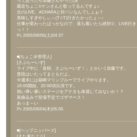
って思ったら加藤さんやった(笑
最近ちょこ②ケンさんと歌ってるんですょ♪
次のLIVE、ACHARAと対バンなんでしょぉ？
美味しすぎやしぃ～(T◇T)行きたかったょ～↓
仕事が変わったばっかなので、落ち着いたら絶対②、LIVE行
っ！！
Pc 2005/08/06(土)04:37
■[ちょこ＠管理人]
[さぷらーいず]
ライブ中に「直樹、さぷらーいず！」とかいう加藤です。
普段はいたってまともだよ。
今週末には箱崎マリンブルーでライブやります。
18:00開始、20:00頃出演です。
熱い厚い暑いステージをアナタも体感してみないか！？
新曲込みで登場予定でゴザマース！
あっま～い
Pc 2005/08/04(木)05:05
■[ヘップニッパーズ]
[また来たよ☆]