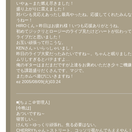
いやぁ～また燃え尽きました！
盛り上がりに震えました！
対バンも見応えあったし最高やったね。応援してくれたみんな
うねー！
HIROくん＞昨日はお疲れ様！いつも応援ありがとうね。
初めてジックリとロージーのライブ見たけどハートが伝わって
ライブだと思いました！
お互い頑張って行こうな。
KENさん＞いらっしゃいまし！
昨日のライブ大変だったみたいですね～。ちゃんと眠りました
ムリしすぎるとバテますよ…
俺のギターはまだまだですが上達をお褒めいただき少々ご機嫌です(
でも課題盛りだくさんです、マジで。
またホムペ遊びにいきますね！
ez 2005/08/09(火)03:24
■[ちょこ＠管理人]
[今晩は]
あついですね～
寝苦しい…
けんぢ＞ゆっくり頑張れ。焦る必要はない。
CHERRYちゃん＞ストリート、コッソリ覗かんでもええやん