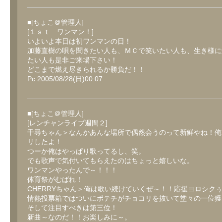
■[ちょこ＠管理人]
[１ｓｔ ワンマン！]
いよいよ本日は初ワンマンの日！
加藤直樹の唄を聞きたい人も、ＭＣで笑いたい人も、生き様に
たい人も是非ご来場下さい！
どこまで燃え尽きられるか勝負だ！！
Pc 2005/08/28(日)00:07
■[ちょこ＠管理人]
[レンチャンライブ週間２]
千尋ちゃん＞なんかあんな場所で偶然会うのって新鮮やね！俺
リしたよ！
つーか俺はやっぱり歌ってるし、笑。
でも歌声で気付いてもらえたのはちょっと嬉しいな。
ワンマンやったんで～！！！
体育祭がむばれ！
CHERRYちゃん＞俺は歌い続けていくぜ～！！応援ヨロシク
情熱投票箱ではついにポテチがチョコリを抜いて堂々の一位獲
そして注目すべきは第三位！
新曲～なのだ！！お楽しみに～。