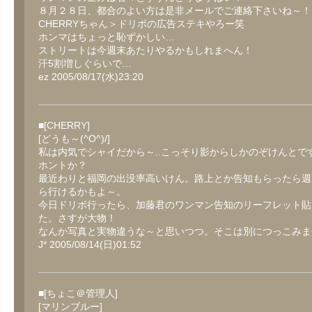
８月２８日、都合のよい方は是非メールでご連絡下さいね～！
CHERRYちゃん＞ドリボの広告ステキやろー笑
ホンマはちょっと恥ずかしい…
ストリートは今週末あたりやるかもしれまへん！
汗5割増しぐらいで…
ez 2005/08/17(水)23:20
■[CHERRY]
[どうも～(^O^)/]
私は内気でシャイだから～..こっそり影からしかのぞけんとで
ホントか？
最近わりと福岡の出没率高いけん。路上とか告知もらったら週
ら行けるかもよ～。
今日ドリボ行ったら、加藤君のワンマン告知のリーフレット貼
た。さすが大物！
なんか写真と実物違うな～と思いつつ。そこは別につっこみま
J* 2005/08/14(日)01:52
■[ちょこ＠管理人]
[マリンブルー]