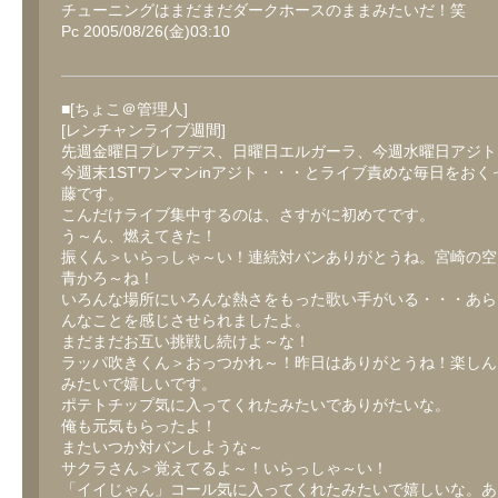
チューニングはまだまだダークホースのままみたいだ！笑
Pc 2005/08/26(金)03:10
■[ちょこ＠管理人]
[レンチャンライブ週間]
先週金曜日プレアデス、日曜日エルガーラ、今週水曜日アジト
今週末1STワンマンinアジト・・・とライブ責めな毎日をおく
藤です。
こんだけライブ集中するのは、さすがに初めてです。
う～ん、燃えてきた！
振くん＞いらっしゃ～い！連続対バンありがとうね。宮崎の空
青かろ～ね！
いろんな場所にいろんな熱さをもった歌い手がいる・・・あら
んなことを感じさせられましたよ。
まだまだお互い挑戦し続けよ～な！
ラッパ吹きくん＞おっつかれ～！昨日はありがとうね！楽しん
みたいで嬉しいです。
ポテトチップ気に入ってくれたみたいでありがたいな。
俺も元気もらったよ！
またいつか対バンしような～
サクラさん＞覚えてるよ～！いらっしゃ～い！
「イイじゃん」コール気に入ってくれたみたいで嬉しいな。あ