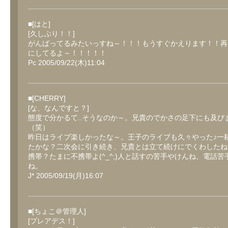
■[はと]
[久しぶり！！]
がんばってるみたいっすね～！！！もうすぐかえります！！再
にしてるよ～！！！！！
Pc 2005/09/22(木)11:04
■[CHERRY]
[な、なんですと？]
態度で分かるて..そうなのか～。兄貴のでかさの足下にも及び
（笑）
昨日はライブ楽しかったな～。王子のライブも久々やった♪一
たかな？二次会に引き続き、兄貴とは立て続けにでくわしたね
携帯？たまに不携帯よ(^_^;)人と話すの苦手やけんね、電話苦
ね。
J* 2005/09/19(月)16:07
■[ちょこ＠管理人]
[プレアデス！]