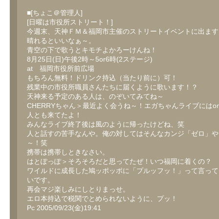
■[ちょこ＠管理人]
[日曜は市役所ストリート！]
今週末、天神ＦＭ＆福岡市主催のストリートイベントに出ます
晴れるといいなぁ～。
青空の下で歌うとキモチよかろーけんね！
8月25日(日)午後2時～5or6時(2ステージ)
at 福岡市役所前広場
もちろん無料！ドリンク持込（当たり前に）可！
残業中の市役所職員さんたちに届くように歌います！？
天神来る予定のある人は、のぞいてみてね～
CHERRYちゃん＞最近よく会うね～！エガちゃんライブにはonet
人とも来てたよ！
みんなライブ終了後は風のように帰ったけどね、笑
人と話すの苦手なんや。俺の対してはそんなカンジ「ゼロ」や
～！笑
携帯は携帯しときなさい。
はとぽっぽ＞そろそろだと思ってたぜ！いつ福岡に着くの？
ワイルドに成長した鳩ッポッポに「プルッフッ！」って言って
いです。
再会マジ楽しみにしとりまっせ。
エロ本持込で税関でとめられないように、プッ！
Pc 2005/09/23(金)19:41