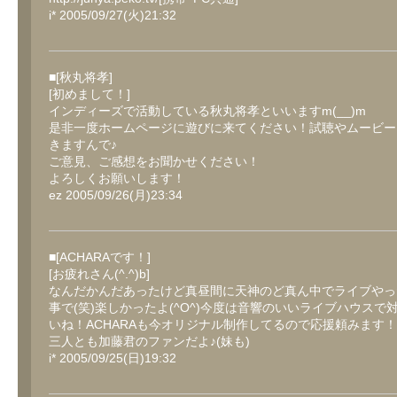
i* 2005/09/27(火)21:32
■[秋丸将孝]
[初めまして！]
インディーズで活動している秋丸将孝といいますm(__)m
是非一度ホームページに遊びに来てください！試聴やムービー
きますんで♪
ご意見、ご感想をお聞かせください！
よろしくお願いします！
ez 2005/09/26(月)23:34
■[ACHARAです！]
[お疲れさん(^.^)b]
なんだかんだあったけど真昼間に天神のど真ん中でライブやっ
事で(笑)楽しかったよ(^O^)今度は音響のいいライブハウスで
いね！ACHARAも今オリジナル制作してるので応援頼みます
三人とも加藤君のファンだよ♪(妹も)
i* 2005/09/25(日)19:32