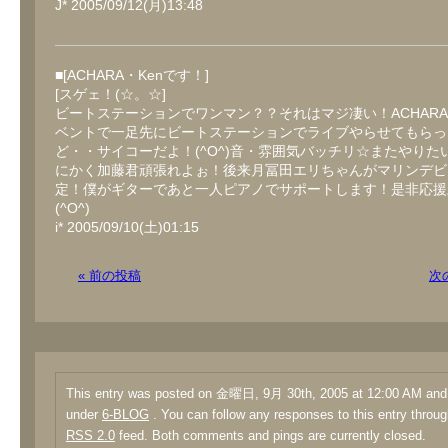
J* 2005/09/12(月)13:48
■[ACHARA・Kenです！]
[スゲェ！(☆。☆]
ビートステーションでワンマン？？それはマジ凄い！ACHAR
ベントで一足先にビートステーションでライブやらせてもらっ
ど・・サイコーだよ！(^O^)音・雰囲気バッチリ☆またやりた
にかく加藤君頑張れよぉ！後来月冨田エリちゃんがマリンデビ
定！僕がギターであと一人ピアノでサポートします！是非応援
(^O^)
i* 2005/09/10(土)01:15
« 前の投稿
次
This entry was posted on 金曜日, 9月 30th, 2005 at 12:00 AM and i
under
6-BLOG
. You can follow any responses to this entry throug
RSS 2.0
feed. Both comments and pings are currently closed.