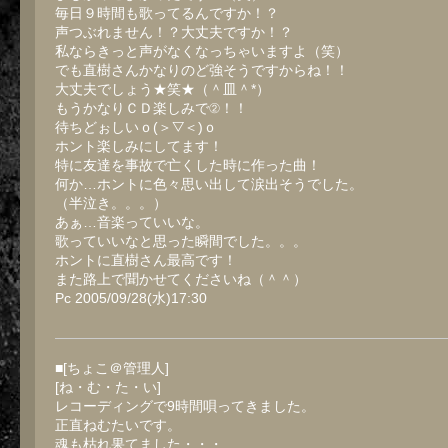
毎日９時間も歌ってるんですか！？
声つぶれません！？大丈夫ですか！？
私ならきっと声がなくなっちゃいますよ（笑）
でも直樹さんかなりのど強そうですからね！！
大丈夫でしょう★笑★（＾皿＾*）
もうかなりＣＤ楽しみで②！！
待ちどぉしいｏ(＞▽＜)ｏ
ホント楽しみにしてます！
特に友達を事故で亡くした時に作った曲！
何か…ホントに色々思い出して涙出そうでした。
（半泣き。。。）
あぁ…音楽っていいな。
歌っていいなと思った瞬間でした。。。
ホントに直樹さん最高です！
また路上で聞かせてくださいね（＾＾）
Pc 2005/09/28(水)17:30
■[ちょこ＠管理人]
[ね・む・た・い]
レコーディングで9時間唄ってきました。
正直ねむたいです。
魂も枯れ果てました・・・