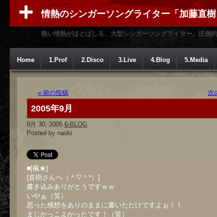
情熱のシンガーソングライター「加藤直樹
熱い情熱がほとばしる、大型シンガーソングライター。圧倒
Home
1.Prof
2.Disco
3.Live
4.Blog
5.Media
« 前の投稿
次
2005年9月
9月 30, 2005
6-BLOG
Posted by naoki
■[楓★]
[直樹さんへ（＾▽＾*）]
書き込みありがとうですｗｗ
いやぁ（笑）
思った感想をありのままに書いただけですよぉ！！
まじかっこよかったです！（笑）