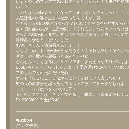
いゃ～今日のプレアデスはお客さんが若かった！！平均年齢2
い！？
しかもなんか恥ずかしくなってしまうほど女の子ばっか。もち
人達は俺のお客さんじゃなかったんですが、笑。
でも凄く真剣に聴いて(笑って？)くれて非常にやりやすかった
全く初対面の人が一生懸命聞いてくれると、なんかいつもとは
違った感動があります。そして今後も頑張ろうと思うワケです
皆様ありがとうございました。
あやかちゃん＞情熱男さんじょー！
なんでこのコトバが似合うんだろう？？それは汗か？そうなの
ギターやら歌やら頑張っとるみたいやね。
どんどん上手くなるけクリビツです。またどっかで対バンしよ
Bobbyちゃん＞いらっしゃいまし！早速遊びに来てくれて嬉
ブ楽しんでくれたみたいだね。
ホント「にこにこ」しながら聴いてくれていて力になたヨー。B
男の人の名前かと思ったんでホムペのぞいてビックリしたよ、
チューニングはパクり大いに可！
また更にステキな！？ライブやるけ、是非とも応援よろしくね
Pc 2005/09/17(土)05:43
■[Bobby]
[プレアデス]