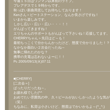
今週１５日はワンマン以来初のライブ。
プレアデスで１９時からです。
秋っぽい新曲用意してお待ちしております！
Kenさん＞ビートステーション、なんか良さげですね！
いまから楽しみです。
しかし広い・広い・広い・・・！！
がんばってきますね！
エリちゃんのサポートもがんばって下さいね！応援してます。
CHERRYちゃん＞先日はど～も！
最初ちっこくて分からんかったけど、態度で分かりました！？
なかなか面白い２次会だったね～
無事に帰れたのかな？
携帯の充電は忘れないよーに！！
Pc 2005/09/13(火)07:11
■[CHERRY]
[二次会＝]
ばったりだったね～。
お疲れ様でした(^^ゞ
おめでたい雰囲気の中、久々ビールがおいしかったような気が
（笑）
ちなみに、私背は小さいけど、態度はでかいかもよ～(^_^;)