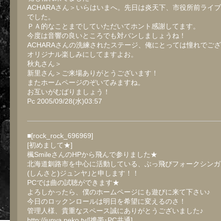
ACHARAさん＞いらはいまへ。先日は炎天下、市役所前ライ
でした。
ＰＡ的なことまでしていただいてホント感謝してます。
今度は音響の良いところでも対バンしましょうね！
ACHARAさんの洗練されたステージ、俺にとっては憧れでご
オリジナル楽しみにしてますよお。
秋丸さん＞
新里さん＞ご来場ありがとうございます！
またホームページのぞいてみますね。
お互いがむばりましょう！
Pc 2005/09/28(水)03:57
■[rock_rock_696969]
[初めまして★]
楓SmileさんのHPから飛んで参りました★
北海道釧路市を中心に活動している、ぶっ飛びフォークシンガー
(しんさと)ジュンヤ｣と申します！！
PCでは曲の試聴ができます★
よろしかったら、僕のホームページにも遊びに来て下さい♪
今日のロックンロールは明日を希望に変えるのさ！
管理人様、貴重なスペース誠にありがとうございました♪
http://junya.peko.tv/[携帯･PC共通]