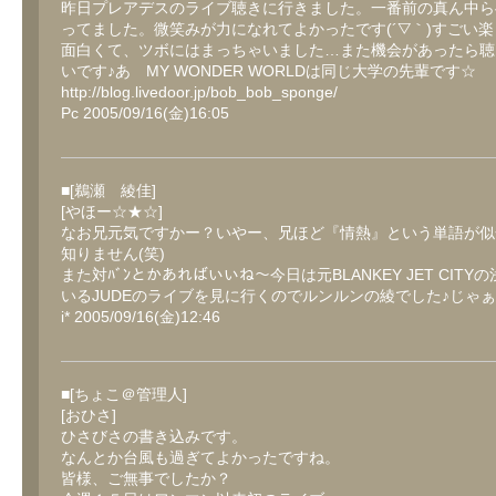
昨日プレアデスのライブ聴きに行きました。一番前の真ん中ら
ってました。微笑みが力になれてよかったです(´▽｀)すごい
面白くて、ツボにはまっちゃいました…また機会があったら聴
いです♪あ MY WONDER WORLDは同じ大学の先輩です☆
http://blog.livedoor.jp/bob_bob_sponge/
Pc 2005/09/16(金)16:05
■[鵜瀬 綾佳]
[やほー☆★☆]
なお兄元気ですかー？いやー、兄ほど『情熱』という単語が似
知りません(笑)
また対ﾊﾞﾝとかあればいいね～今日は元BLANKEY JET CITY
いるJUDEのライブを見に行くのでルンルンの綾でした♪じゃぁに
i* 2005/09/16(金)12:46
■[ちょこ＠管理人]
[おひさ]
ひさびさの書き込みです。
なんとか台風も過ぎてよかったですね。
皆様、ご無事でしたか？