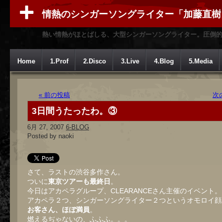
情熱のシンガーソングライター「加藤直樹
熱い情熱がほとばしる、大型シンガーソングライター。圧倒
Home
1.Prof
2.Disco
3.Live
4.Blog
5.Media
« 前の投稿
次
3日間うたったわ。③
6月 27, 2007
6-BLOG
Posted by naoki
さて、ラストの渋谷多作さん。
ついに
東京ツアーも最終日
。
今日はアカペラグループ、CLEARANCEさん主催のイベント。
アカペラ２つ、シンガーソングライター２つというオモロイ顔
お客さん、ほぼ満員
。
燃えるぢゃないの、ふふふ。。。