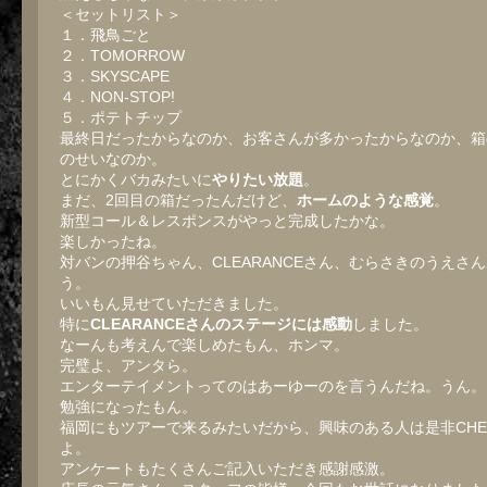
＜セットリスト＞
１．飛鳥ごと
２．TOMORROW
３．SKYSCAPE
４．NON-STOP!
５．ポテトチップ
最終日だったからなのか、お客さんが多かったからなのか、箱
のせいなのか。
とにかくバカみたいに
やりたい放題
。
まだ、2回目の箱だったんだけど、
ホームのような感覚
。
新型コール＆レスポンスがやっと完成したかな。
楽しかったね。
対バンの押谷ちゃん、CLEARANCEさん、むらさきのうえさ
う。
いいもん見せていただきました。
特に
CLEARANCEさんのステージには感動
しました。
なーんも考えんで楽しめたもん、ホンマ。
完璧よ、アンタら。
エンターテイメントってのはあーゆーのを言うんだね。うん。
勉強になったもん。
福岡にもツアーで来るみたいだから、興味のある人は是非CHE
よ。
アンケートもたくさんご記入いただき感謝感激。