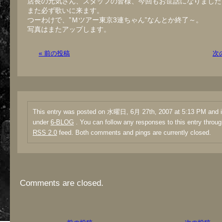
店長の元気さん、スタッフの皆様、今回もお世話になりました
また必ず歌いに来ます。
つーわけで、”Ｍツアー東京3連ちゃん”なんとか終了～。
写真はまたアップします。
« 前の投稿
次
This entry was posted on 水曜日, 6月 27th, 2007 at 5:13 PM and is
under
6-BLOG
. You can follow any responses to this entry throug
RSS 2.0
feed. Both comments and pings are currently closed.
Comments are closed.