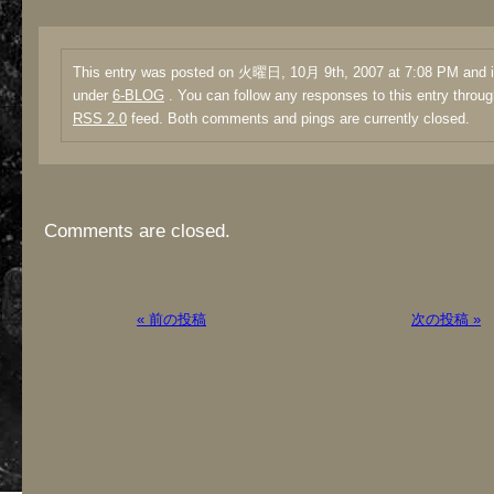
This entry was posted on 火曜日, 10月 9th, 2007 at 7:08 PM and is
under
6-BLOG
. You can follow any responses to this entry throug
RSS 2.0
feed. Both comments and pings are currently closed.
Comments are closed.
« 前の投稿
次の投稿 »