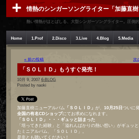
情熱のシンガーソングライター「加藤直樹
熱い情熱がほとばしる、大型シンガーソングライター。圧倒
Home
1.Prof
2.Disco
3.Live
4.Blog
5.Media
« 前の投稿
次
「ＳＯＬＩＤ」もうすぐ発売！
10月 9, 2007
6-BLOG
Posted by naoki
加藤直樹ニューアルバム
「ＳＯＬＩＤ」
が、
10月25日
ついに
全国の有名CDショップ
にてお求めになれます。
「ＳＯＬＩＤ」・・・ギュッと詰まった
「培ってきた経験」と「溢れんばかりの熱い想い」がギュッと
たミニアルバム、「ＳＯＬＩＤ」。
是非とも聴いてください！