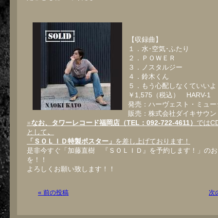
【収録曲】
１．水･空気･ふたり
２．ＰＯＷＥＲ
３．ノスタルジー
４．鈴木くん
５．もう心配しなくていいよ
￥1,575（税込） HARV-1
発売：ハーヴェスト・ミュ
販売：株式会社ダイキサウン
※
なお、タワーレコード福岡店（TEL：092-722-4611）
ではC
として
、
「ＳＯＬＩＤ特製ポスター」
を差し上げております！
是非今すぐ「加藤直樹 『ＳＯＬＩＤ』を予約します！」のお
を！！
よろしくお願い致します！！
« 前の投稿
次