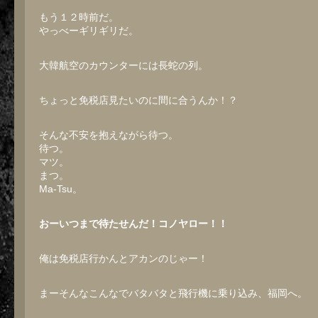
もう１２時前だ。
やっべーギリギリだ。
大韓航空のカウンターには長蛇の列。
ちょっと免税店見たいのに間に合うんか！？
そんな不安を抱えながら待つ。
待つ。
マツ。
まつ。
Ma-Tsu。
おーいつまで待たせんだ！コノヤロー！！
俺は免税店行かんとアカンのじゃー！
まーそんなこんなでバタバタと飛行機に乗り込み、福岡へ。