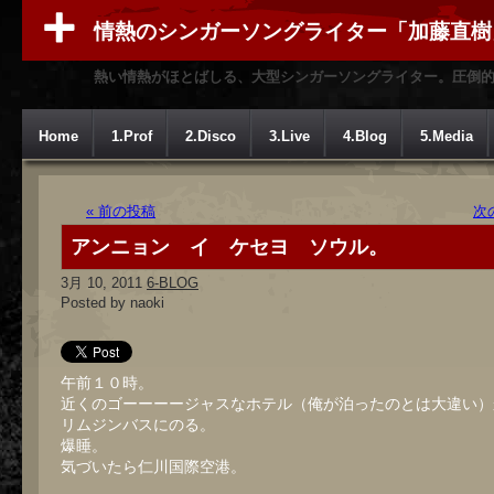
情熱のシンガーソングライター「加藤直樹
熱い情熱がほとばしる、大型シンガーソングライター。圧倒
Home
1.Prof
2.Disco
3.Live
4.Blog
5.Media
« 前の投稿
次
アンニョン イ ケセヨ ソウル。
3月 10, 2011
6-BLOG
Posted by naoki
午前１０時。
近くのゴーーーージャスなホテル（俺が泊ったのとは大違い）
リムジンバスにのる。
爆睡。
気づいたら仁川国際空港。