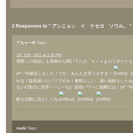
2 Responses to “ アンニョン イ ケセヨ ソウル。 ”
てちゃ一木
Says:
3月 11th, 2011 at 2:26 PM
実際この前話しを直樹から聞いてたが、ｂｌｏｇのリポートも
(#^.^#)爆笑しました！てか、あんた文章うますぎ！
わる！臨場感バリバリですわ！素晴らしい、凄い体験をしたね
ない行動力に拍手！ハンパない直樹パワーに脱帽だね！(#^.^#
験を活動に活かしてね
naoki
Says: