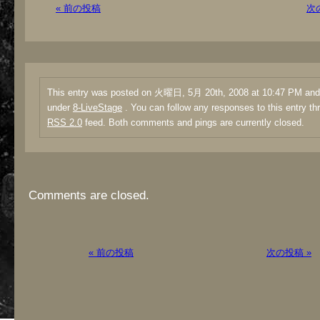
« 前の投稿
次
This entry was posted on 火曜日, 5月 20th, 2008 at 10:47 PM and i
under
8-LiveStage
. You can follow any responses to this entry th
RSS 2.0
feed. Both comments and pings are currently closed.
Comments are closed.
« 前の投稿
次の投稿 »