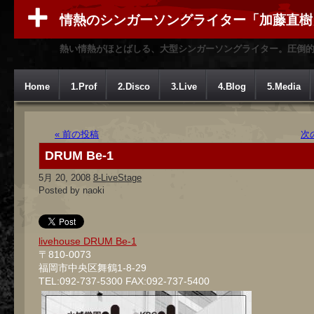
情熱のシンガーソングライター「加藤直樹
熱い情熱がほとばしる、大型シンガーソングライター。圧倒
Home
1.Prof
2.Disco
3.Live
4.Blog
5.Media
« 前の投稿
次
DRUM Be-1
5月 20, 2008
8-LiveStage
Posted by naoki
livehouse DRUM Be-1
〒810-0073
福岡市中央区舞鶴1-8-29
TEL:092-737-5300 FAX:092-737-5400