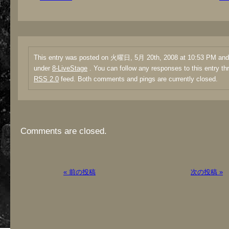
This entry was posted on 火曜日, 5月 20th, 2008 at 10:53 PM and i
under
8-LiveStage
. You can follow any responses to this entry th
RSS 2.0
feed. Both comments and pings are currently closed.
Comments are closed.
« 前の投稿
次の投稿 »