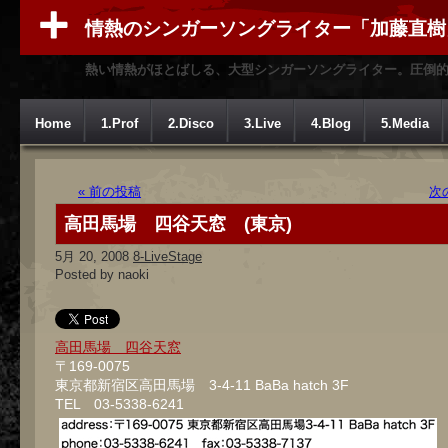
情熱のシンガーソングライター「加藤直樹
熱い情熱がほとばしる、大型シンガーソングライター。圧倒
Home
1.Prof
2.Disco
3.Live
4.Blog
5.Media
« 前の投稿
次
高田馬場 四谷天窓 (東京)
5月 20, 2008
8-LiveStage
Posted by naoki
高田馬場 四谷天窓
〒169-0075
東京都新宿区高田馬場 3-4-11 BaBa hatch 3F
TEL 03-5338-6241