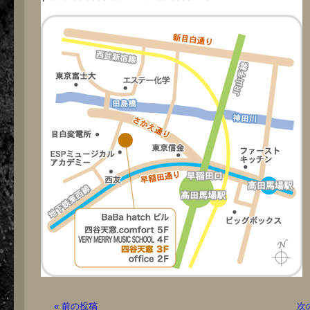
« 前の投稿
次