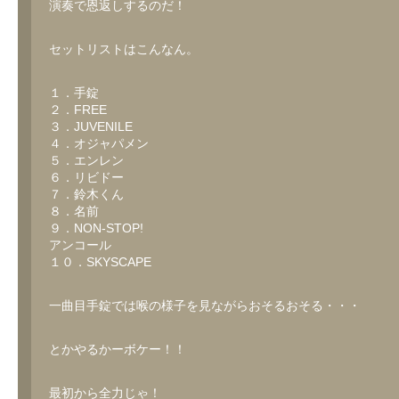
演奏で恩返しするのだ！
セットリストはこんなん。
１．手錠
２．FREE
３．JUVENILE
４．オジャパメン
５．エンレン
６．リビドー
７．鈴木くん
８．名前
９．NON-STOP!
アンコール
１０．SKYSCAPE
一曲目手錠では喉の様子を見ながらおそるおそる・・・
とかやるかーボケー！！
最初から全力じゃ！