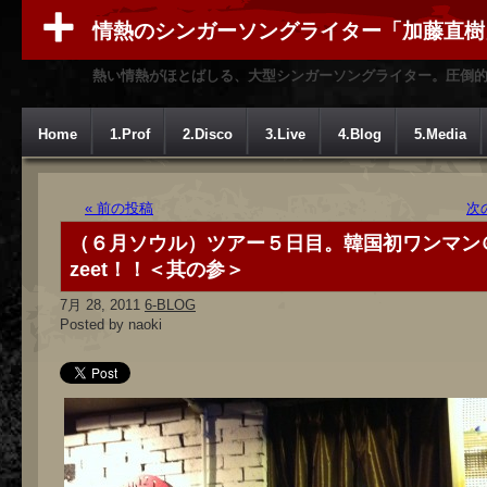
情熱のシンガーソングライター「加藤直樹
熱い情熱がほとばしる、大型シンガーソングライター。圧倒
Home
1.Prof
2.Disco
3.Live
4.Blog
5.Media
« 前の投稿
次
（６月ソウル）ツアー５日目。韓国初ワンマン＠
zeet！！＜其の参＞
7月 28, 2011
6-BLOG
Posted by naoki