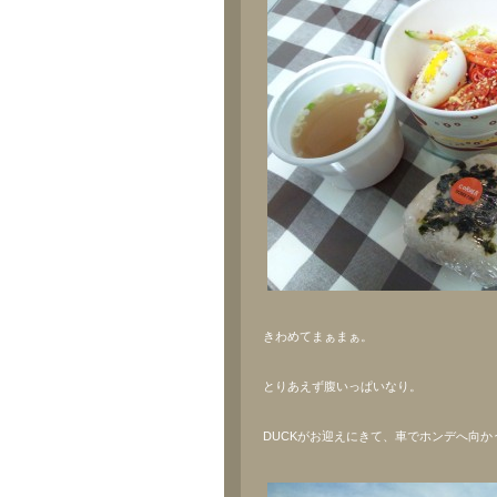
きわめてまぁまぁ。
とりあえず腹いっぱいなり。
DUCKがお迎えにきて、車でホンデへ向か