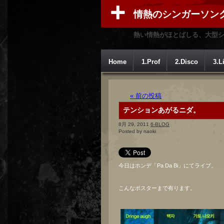
情熱のシンガーソン
熱い情熱がほとばしる、大型
Home
1.Prof
2.Disco
3.L
« 前の投稿
テンションあがるニダ。
8月 29, 2011
6-BLOG
Posted by naoki
今日はホンデ「Pa Da Bi」にてライブ。
こんなポスターまで有ります。