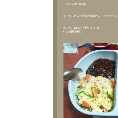
「I like your songs!」
リハ後、PAの綺麗なお姉さんに言われテ
その後、DUCKと腹ごしらえに。
初の韓国中華。