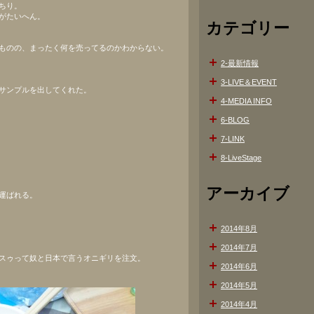
ちり。
がたいへん。
カテゴリー
ものの、まったく何を売ってるのかわからない。
2-最新情報
3-LIVE＆EVENT
サンプルを出してくれた。
4-MEDIA INFO
6-BLOG
7-LINK
8-LiveStage
アーカイブ
運ばれる。
2014年8月
2014年7月
スゥって奴と日本で言うオニギリを注文。
2014年6月
2014年5月
2014年4月