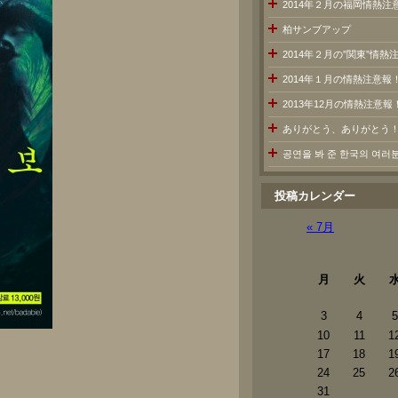
2014年２月の福岡情熱注
柏サンブアップ
2014年２月の”関東”情
2014年１月の情熱注意報
2013年12月の情熱注意報
ありがとう、ありがとう
공연을 봐 준 한국의 여
投稿カレンダー
« 7月
月
火
3
4
5
10
11
1
17
18
1
24
25
2
31