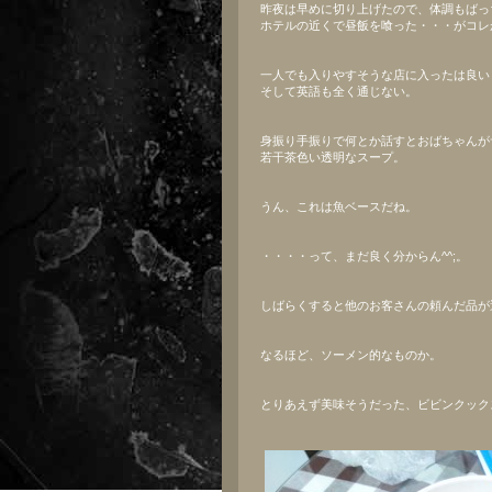
昨夜は早めに切り上げたので、体調もばっ
ホテルの近くで昼飯を喰った・・・がコレ
一人でも入りやすそうな店に入ったは良い
そして英語も全く通じない。
身振り手振りで何とか話すとおばちゃんが
若干茶色い透明なスープ。
うん、これは魚ベースだね。
・・・・って、まだ良く分からん^^;。
しばらくすると他のお客さんの頼んだ品が
なるほど、ソーメン的なものか。
とりあえず美味そうだった、ビビンクック