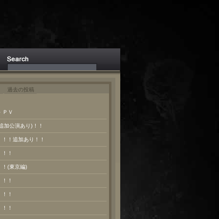
ト
過去の投稿
 ＰＶ
(追加公演あり)！！
報！！！追加あり！！
！！！
！！(東京編)
！！！
！！！
！！！