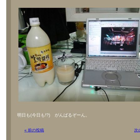
明日も(今日も!?) がんばるぞーん。
« 前の投稿
次