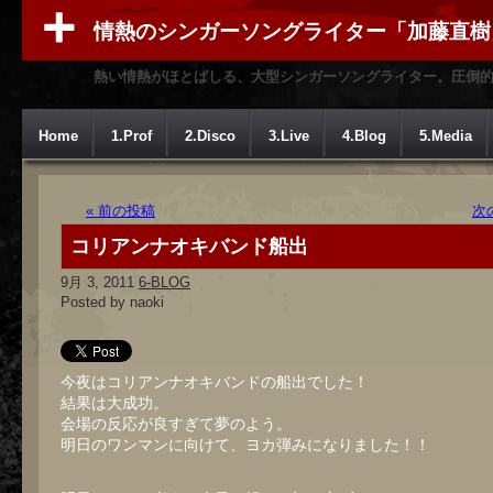
情熱のシンガーソングライター「加藤直樹
熱い情熱がほとばしる、大型シンガーソングライター。圧倒
Home
1.Prof
2.Disco
3.Live
4.Blog
5.Media
« 前の投稿
次
コリアンナオキバンド船出
9月 3, 2011
6-BLOG
Posted by naoki
今夜はコリアンナオキバンドの船出でした！
結果は大成功。
会場の反応が良すぎて夢のよう。
明日のワンマンに向けて、ヨカ弾みになりました！！