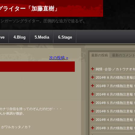
グライター「加藤直樹」
シンガーソングライター。圧倒的な迫力で迫るぞ。
ive
4.Blog
5.Media
6.Stage
最新の投稿
最新のコメン
次の投稿 »
純情 -순정-／カトウナオキ
2014年８月の情熱注意報
2014年７月の情熱注意
2014年６月の情熱注意報
2014年５月の情熱注意報
カナリ自信を持ってのぞんだのだが・・・
2014年５月の情熱注意報
んか体調が微妙。
2014年４月の情熱注意報
・がワルカッタノカ？
2014年３月の情熱注意報