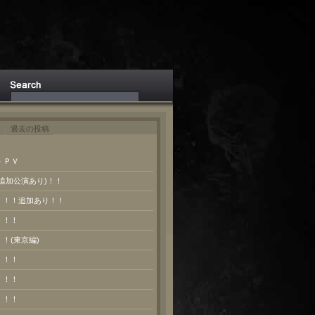
ト
過去の投稿
 ＰＶ
(追加公演あり)！！
報！！！追加あり！！
！！！
！！(東京編)
！！！
！！！
！！！