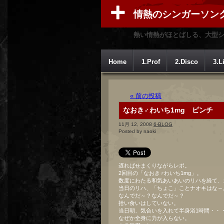
情熱のシンガーソン
熱い情熱がほとばしる、大型
Home
1.Prof
2.Disco
3.L
« 前の投稿
なおき♂わいち1mg ピンチ
11月 12, 2008
6-BLOG
Posted by naoki
遅ればせまくりながらレポ。
2回目の「なおき♂わいち1mg」。
数度にわたる和気あいあいのリハを経て、
当日のリハ、「ちょこ」ことナオキはな～
なんでだ～？なんでだ～？
拾い食いはしていない。
当日朝、気合いを入れて半身浴1時間・・
なぜか全身に力が入らない。