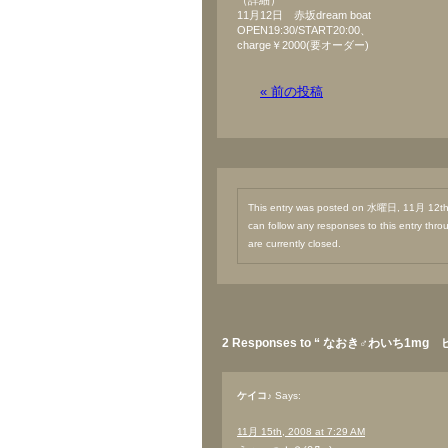
（詳細）
11月12日 赤坂dream boat
OPEN19:30/START20:00、
charge￥2000(要オーダー)
« 前の投稿
This entry was posted on 水曜日, 11月 12th,
can follow any responses to this entry thr
are currently closed.
2 Responses to “ なおき♂わいち1mg 
ケイコ♪
Says:
11月 15th, 2008 at 7:29 AM