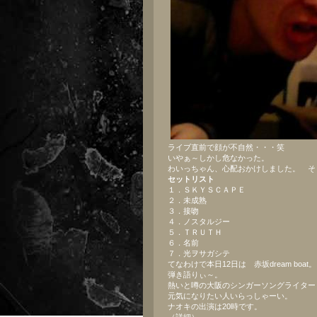
ライブ直前で顔が不自然・・・笑
いやぁ～しかし危なかった。
わいっちゃん、心配おかけしました。 そ
セットリスト
１．ＳＫＹＳＣＡＰＥ
２．未成熟
３．接吻
４．ノスタルジー
５．ＴＲＵＴＨ
６．名前
７．光ヲサガシテ
てなわけで本日12日は 赤坂dream boat。
弾き語りぃ～。
熱いと噂の大阪のシンガーソングライター
元気になりたい人いらっしゃーい。
ナオキの出演は20時です。