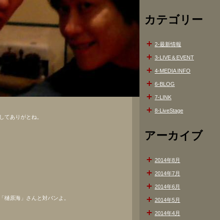
カテゴリー
2-最新情報
3-LIVE＆EVENT
4-MEDIA INFO
6-BLOG
7-LINK
8-LiveStage
してありがとね。
アーカイブ
2014年8月
2014年7月
2014年6月
「樋原海」さんと対バンよ。
2014年5月
2014年4月