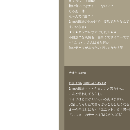
えぇっつ！？(0Дo;)
拾い食いではナイ！ ない？？
じゃあ一体・・・
な～んて(^皿^*ヾ
1mgの魔法のおかげで 復活できたなんて
すごいなぁ♪
★☆★オツカレサマでした☆★★
不自然？な表情も 面白くてサイコーです↑
※「こちゃ」さんはまた何か
熱いテーマがあったのでしょうか？笑
ナオキ
Says:
11月 17th, 2008 at 3:45 AM
1mgの魔法・・・うまいこと言うやん。
こんど使わしてもらお。
ライブはとにかくいろいろありますわ。
安定したらしたで自らぶっこわしたくなる
まー今年はしばらく「ユニット」＆「男一
「こちゃ」のテーマは”ＭＣがんばる”