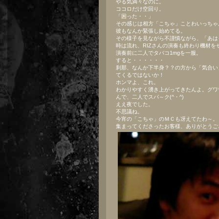
やる気満々なのに。
ココロだけ空回り。
「困った・・」
その感じは相方「こちゃ」ことわいっちゃ
彼もなんか緊張し始めてる。
その様子を見ながら不謹慎ながら、「あは
時は流れ、RIZさんの演奏も終わり機材を
演奏前に二人でタバコ1mgを一服。
すると・・・・・・
刹那、なんか下半身？？の方から「気合い
てくるではないか！
ホンマよ、これ。
わかりやすく湧き上がってきたんよ。グワ
んで、二人でスパ～ク(^・^)
ええ夜でした。
不思議ね。
今宵の「こちゃ」のＭＣも冴えてたわ～。
集まってくださったお客様、ありがとうご