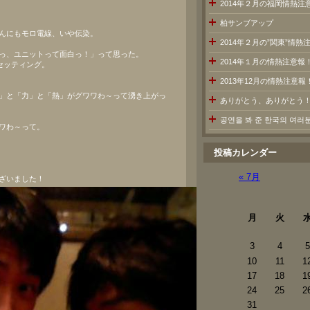
2014年２月の福岡情熱注
柏サンブアップ
んにもモロ電線、いや伝染。
2014年２月の”関東”情
っ、ユニットって面白っ！」って思った。
2014年１月の情熱注意報
セッティング。
2013年12月の情熱注意報
」と「力」と「熱」がグワワわ～って湧き上がっ
ありがとう、ありがとう
공연을 봐 준 한국의 여
ワわ～って。
投稿カレンダー
« 7月
ざいました！
月
火
3
4
5
10
11
1
17
18
1
24
25
2
31