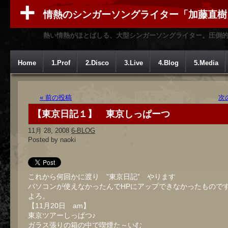
情熱のシンガーソングライター「加藤直樹
熱い情熱がほとばしる、大型シンガーソングライター。圧倒
Home
1.Prof
2.Disco
3.Live
4.Blog
5.Media
« 前の投稿
次
【東京日記１】 東京しっぱーつ
11月 28, 2008
6-BLOG
Posted by naoki
これから何回かに渡り ”東京日記” やります
パソコンが使えなかったんでHPにアップできなかったもので
よろ。
【11月20日 am】
東京ツアーしっぱつ♪
ガラス張りの箱の中で喫煙た～いむ