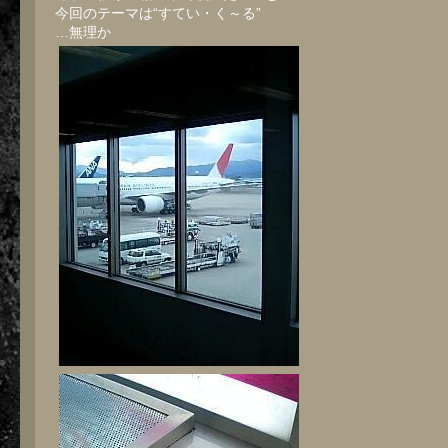
今回のテーマは“すてい・く～る”
…無理か