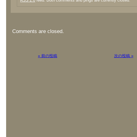
RSS 2.0
feed. Both comments and pings are currently closed.
Comments are closed.
« 前の投稿
次の投稿 »