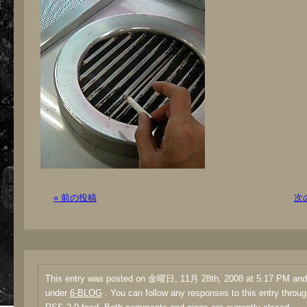
« 前の投稿
次
This entry was posted on 金曜日, 11月 28th, 2008 at 5:17 PM and i
under
6-BLOG
. You can follow any responses to this entry throug