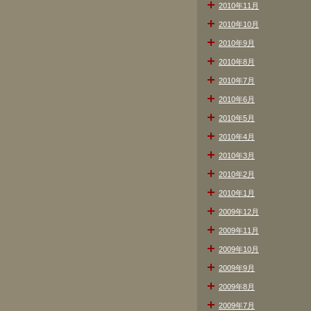
2010年11月
2010年10月
2010年9月
2010年8月
2010年7月
2010年6月
2010年5月
2010年4月
2010年3月
2010年2月
2010年1月
2009年12月
2009年11月
2009年10月
2009年9月
2009年8月
2009年7月