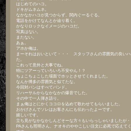
はじめてのハコ。
ドキがムネムネ。
なかなかハコが見つからず、関内ぐーるぐる。
電話をかけてなんとか辿り着く。
かなりロックなイメージのハコだ。
写真はない。
またない。
あぁ。
アホか俺は。
まーそれはおいといて・・・ スタッフさんの雰囲気の良いハ
た。
これって意外と大事でね。
特にツアーっていろいろ不安やん！？
ちょこちょこした場面でホッとさせてくれました。
なんか博多の雰囲気と似てたな。
今回対バンはすべてバンド。
リハーサルからなかなかの爆音でした。
その中で一人弾き語り。
まぁ俺はとにかくココロを込めて歌わせてもらいました。
おかげさんでソレはお客さんにも伝わったよーです。
嬉しいです。
立ち見がなかなかしんどそーな方々もいらっしゃいましたが・
PAさんも照明さん、ナオキのややこしい注文に必死で応えて