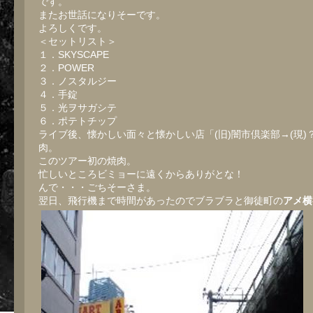
です。
またお世話になりそーです。
よろしくです。
＜セットリスト＞
１．SKYSCAPE
２．POWER
３．ノスタルジー
４．手錠
５．光ヲサガシテ
６．ポテトチップ
ライブ後、懐かしい面々と懐かしい店「(旧)闇市倶楽部→(現)
肉。
このツアー初の焼肉。
忙しいところビミョーに遠くからありがとな！
んで・・・ごちそーさま。
翌日、飛行機まで時間があったのでブラブラと御徒町の
アメ横