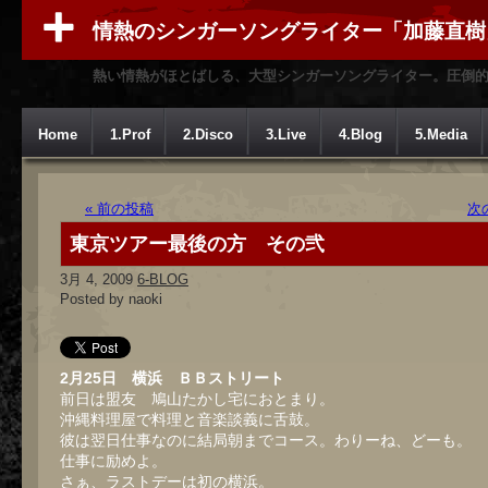
情熱のシンガーソングライター「加藤直樹
熱い情熱がほとばしる、大型シンガーソングライター。圧倒
Home
1.Prof
2.Disco
3.Live
4.Blog
5.Media
« 前の投稿
次
東京ツアー最後の方 その弐
3月 4, 2009
6-BLOG
Posted by naoki
2月25日 横浜 ＢＢストリート
前日は盟友 鳩山たかし宅におとまり。
沖縄料理屋で料理と音楽談義に舌鼓。
彼は翌日仕事なのに結局朝までコース。わりーね、どーも。
仕事に励めよ。
さぁ、ラストデーは初の横浜。