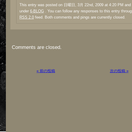
This entry was posted on 日曜日, 3月 22nd, 2009 at 4:20 PM and i
under
6-BLOG
. You can follow any responses to this entry throug
RSS 2.0
feed. Both comments and pings are currently closed.
Comments are closed.
« 前の投稿
次の投稿 »