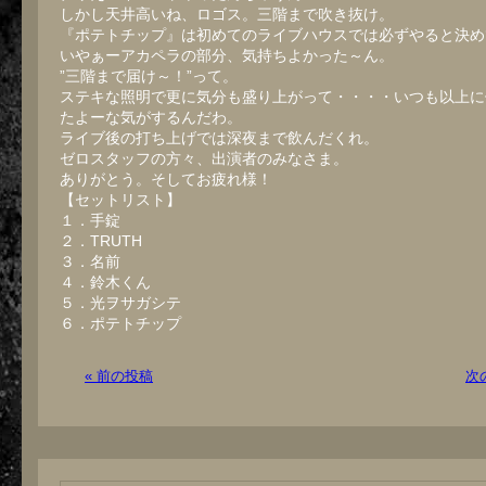
しかし天井高いね、ロゴス。三階まで吹き抜け。
『ポテトチップ』は初めてのライブハウスでは必ずやると決め
いやぁーアカペラの部分、気持ちよかった～ん。
”三階まで届け～！”って。
ステキな照明で更に気分も盛り上がって・・・・いつも以上に
たよーな気がするんだわ。
ライブ後の打ち上げでは深夜まで飲んだくれ。
ゼロスタッフの方々、出演者のみなさま。
ありがとう。そしてお疲れ様！
【セットリスト】
１．手錠
２．TRUTH
３．名前
４．鈴木くん
５．光ヲサガシテ
６．ポテトチップ
« 前の投稿
次