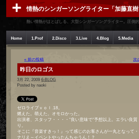
情熱のシンガーソングライター「加藤直樹
熱い情熱がほとばしる、大型シンガーソングライター。圧倒
Home
1.Prof
2.Disco
3.Live
4.Blog
5.Media
« 前の投稿
次
昨日のロゴス
3月 22, 2009
6-BLOG
Posted by naoki
ゼロライブｖｏｌ.18。
燃えた。萌えた。オモロかった。
出演者、スタッフ・・・・”良い意味で”予想以上。エラい良質
り。
そこに『音楽すきっ！』って感じのお客さんが一丸となって・
ナリえ～イベントやったんちゃうん！？