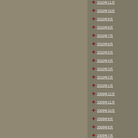
2010年11月
2010年10月
2010年9月
2010年8月
2010年7月
2010年6月
2010年5月
2010年4月
2010年3月
2010年2月
2010年1月
2009年12月
2009年11月
2009年10月
2009年9月
2009年8月
2009年7月