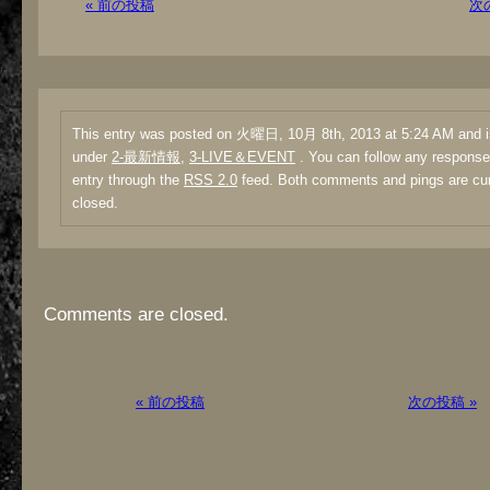
« 前の投稿
次
This entry was posted on 火曜日, 10月 8th, 2013 at 5:24 AM and is
under
2-最新情報
,
3-LIVE＆EVENT
. You can follow any responses
entry through the
RSS 2.0
feed. Both comments and pings are cur
closed.
Comments are closed.
« 前の投稿
次の投稿 »