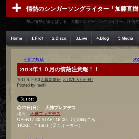
情熱のシンガーソングライター「加藤直樹
熱い情熱がほとばしる、大型シンガーソングライター。圧倒
Home
1.Prof
2.Disco
3.Live
4.Blog
5.Media
« 前の投稿
次
2013年１０月の情熱注意報！！
10月 8, 2013
2-最新情報
,
3-LIVE＆EVENT
Posted by naoki
◎27日(日） 天神プレアデス
場所：
天神プレアデス
OPEN17:30 START18:00、出演9時ごろ
TICKET ￥1500（要１オーダー）