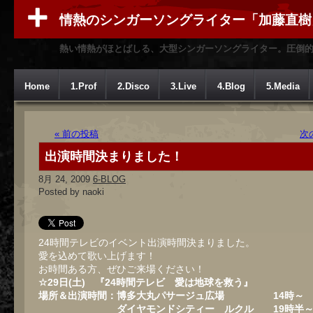
情熱のシンガーソングライター「加藤直樹
熱い情熱がほとばしる、大型シンガーソングライター。圧倒
Home
1.Prof
2.Disco
3.Live
4.Blog
5.Media
« 前の投稿
次
出演時間決まりました！
8月 24, 2009
6-BLOG
Posted by naoki
24時間テレビのイベント出演時間決まりました。
愛を込めて歌い上げます！
お時間ある方、ぜひご来場ください！
☆29日(土)
『24時間テレビ 愛は地球を救う』
場所＆出演時間：
博多大丸パサージュ広場
14時～
ダイヤモンドシティー ルクル
19時半