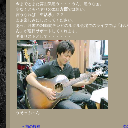
今までとまた雰囲気違う・・・うん、違うなぁ。
少なくともハヤりの
エロ方面
では無い。
言うなれば「
生活系
」？？
まぁ楽しみにしとってください。
あっ、月末の24時間テレビのルクル会場でのライブでは「
わ
ん
」が連日サポートしてくれます。
ギタリストとして・・・・・・
うそっぷ～ん
« 前の投稿
次