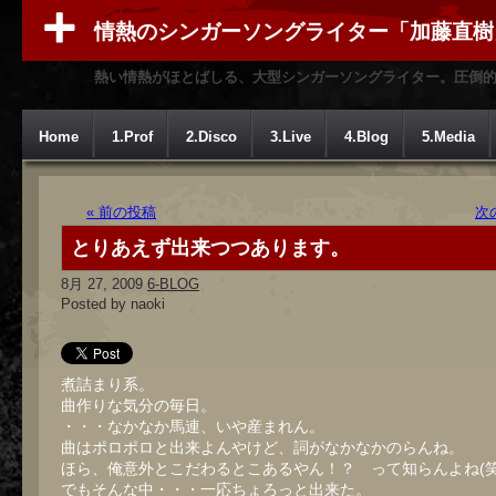
情熱のシンガーソングライター「加藤直樹
熱い情熱がほとばしる、大型シンガーソングライター。圧倒
Home
1.Prof
2.Disco
3.Live
4.Blog
5.Media
« 前の投稿
次
とりあえず出来つつあります。
8月 27, 2009
6-BLOG
Posted by naoki
煮詰まり系。
曲作りな気分の毎日。
・・・なかなか馬連、いや産まれん。
曲はポロポロと出来よんやけど、詞がなかなかのらんね。
ほら、俺意外とこだわるとこあるやん！？ って知らんよね(笑
でもそんな中・・・一応ちょろっと出来た。