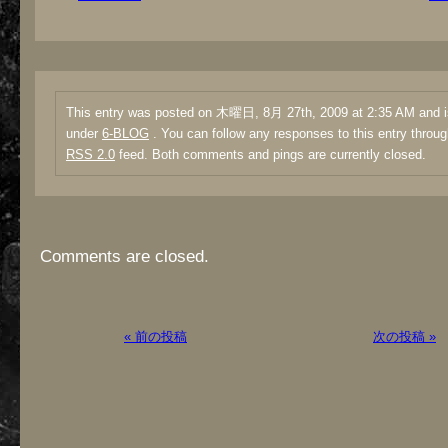
This entry was posted on 木曜日, 8月 27th, 2009 at 2:35 AM and is
under
6-BLOG
. You can follow any responses to this entry throug
RSS 2.0
feed. Both comments and pings are currently closed.
Comments are closed.
« 前の投稿
次の投稿 »