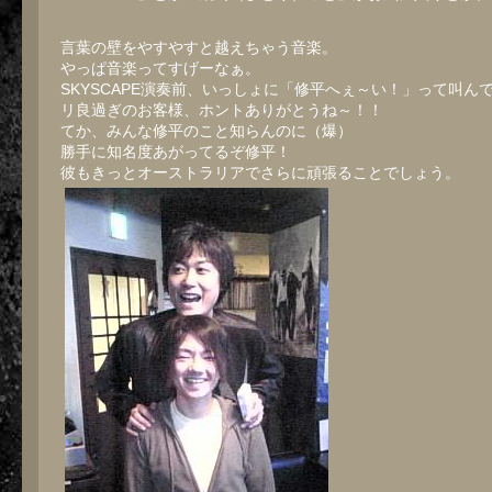
言葉の壁をやすやすと越えちゃう音楽。
やっぱ音楽ってすげーなぁ。
SKYSCAPE演奏前、いっしょに「修平へぇ～い！」って叫ん
リ良過ぎのお客様、ホントありがとうね～！！
てか、みんな修平のこと知らんのに（爆）
勝手に知名度あがってるぞ修平！
彼もきっとオーストラリアでさらに頑張ることでしょう。