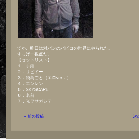
てか、昨日は対バンのパピコの世界にやられた。
すっげー視点だ。
【セットリスト】
１．手錠
２．リビドー
３．飛鳥ごと（エロver．）
４．エンレン
５．SKYSCAPE
６．名前
７．光ヲサガシテ
« 前の投稿
次