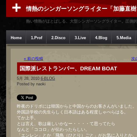
情熱のシンガーソングライター「加藤直樹
熱い情熱がほとばしる、大型シンガーソングライター。圧倒
Home
1.Prof
2.Disco
3.Live
4.Blog
5.Media
« 前の投稿
次
国際派レストランバー、DREAM BOAT
5月 28, 2010
6-BLOG
Posted by naoki
昨夜のドリボには韓国からと中国からのお客さんがいました。
外国語学校の先生らしく日本語はある程度しゃべらはる。
てか上手。
とは言え、歌は厳しいかなー・・・・て思ってたら
なんと「ココロ」が伝わったらしい。
「エンレン」とか「飛鳥（ひとり）ごと」がお気に入りとか。