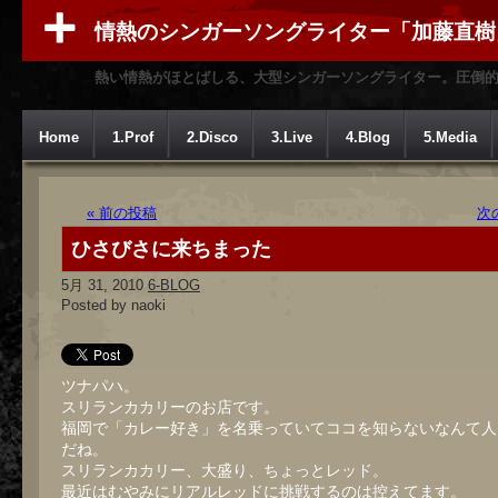
情熱のシンガーソングライター「加藤直樹
熱い情熱がほとばしる、大型シンガーソングライター。圧倒
Home
1.Prof
2.Disco
3.Live
4.Blog
5.Media
« 前の投稿
次
ひさびさに来ちまった
5月 31, 2010
6-BLOG
Posted by naoki
ツナパハ。
スリランカカリーのお店です。
福岡で「カレー好き」を名乗っていてココを知らないなんて人
だね。
スリランカカリー、大盛り、ちょっとレッド。
最近はむやみにリアルレッドに挑戦するのは控えてます。