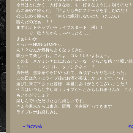
今日はとにかく「大好きな歌」を「好きなように」唄うのだ！
心に決めて臨んだ。「誰よりも先にステージを楽しむのだ！」
心に決めて臨んだ。「ＭＣは絶対しないのだ!（たぶん）」
臨んだのだぁ～！！
まずポテトチップからライブスタート（稀）！
・・・で、歌う前からしゃべっとるし。
まぁいいか。
そっからNON-STOP!へ。
ん！？なんか気持ちよくなってきた。
唄うって楽しいね。これよ、コレ！いいよねぇ～。
この楽しさがミンナに伝わるといーな！ぐらいな感じで唄い続
る・・・・・マジコレ、タノシクネェ！？
責任感、焦燥感やらにやられて、近頃すっかり忘れとった。
この日は久々にライブ後のお酒が美味しかったです、ハイ。
遊びに来て下さった皆様、本当にありがとうございました！
今回はいつもと少し違うライブだったかもしれませんが、こん
もいかがでしょ？
楽しんでいただけたなら嬉しいです。
さぁ今週末からは東京、関西、名古屋行ってきます！
ライブレポお楽しみに！
« 前の投稿
次