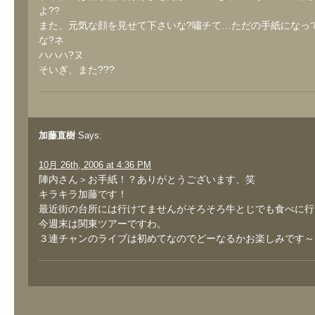
よ??
また、元気な顔を見せて下さいな?嘯チて…ただの手紙になっ
な?ネ
ハハハ?ヌ
そいぎ、また???
加藤直樹
Says:
10月 26th, 2006 at 4:36 PM
陣内さん＞お手紙！？ありがとうございます、笑
キラキラ加藤です！
最近街の台所には行けてませんがそろそろ牛とじでも食べに行
今週末は関東ツアーですわ。
３連チャンのライブは初めてなのでどーなるかお楽しみです～