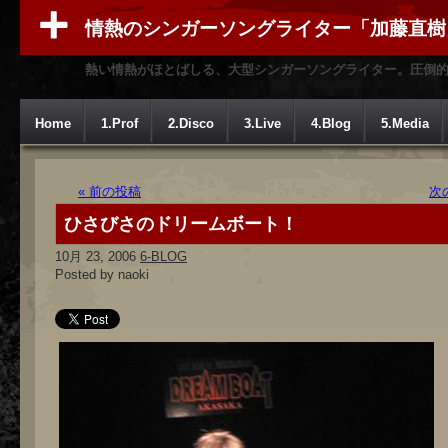
情熱のシンガーソングライター「加藤直樹
熱い情熱がほとばしる、大型シンガーソングライター。圧倒
Home
1.Prof
2.Disco
3.Live
4.Blog
5.Media
« 前の投稿
次
ひさびさのドリームボート！
10月 23, 2006
6-BLOG
Posted by naoki