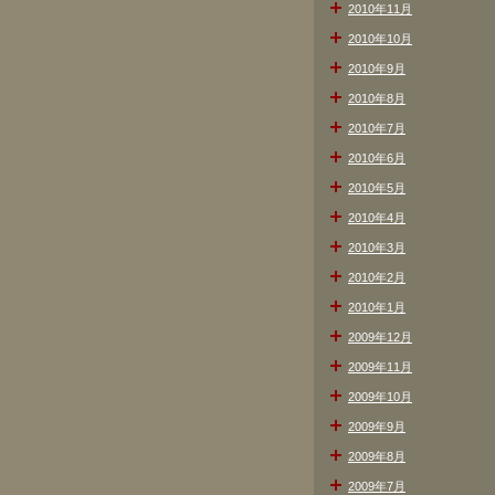
2010年11月
2010年10月
2010年9月
2010年8月
2010年7月
2010年6月
2010年5月
2010年4月
2010年3月
2010年2月
2010年1月
2009年12月
2009年11月
2009年10月
2009年9月
2009年8月
2009年7月