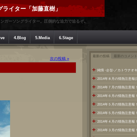
グライター「加藤直樹」
シンガーソングライター。圧倒的な迫力で迫るぞ。
ive
4.Blog
5.Media
6.Stage
最新の投稿
最新のコメン
次の投稿 »
純情 -순정-／カトウナオキ
2014年８月の情熱注意報
2014年７月の情熱注意
2014年６月の情熱注意報
2014年５月の情熱注意報
2014年５月の情熱注意報
2014年４月の情熱注意報
2014年３月の情熱注意報