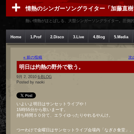
情熱のシンガーソングライター「加藤直樹
熱い情熱がほとばしる、大型シンガーソングライター。圧倒
Home
1.Prof
2.Disco
3.Live
4.Blog
5.Media
« 前の投稿
次
明日は灼熱の野外で歌う。
9月 2, 2010
6-BLOG
Posted by naoki
いよいよ明日はサンセットライブや！
15時55分から歌いまーす。
持ち時間５０分て、エライゆったりやれるやんけ。
つーわけで金曜日はサンセットライブ会場内「なぎさ食堂」、