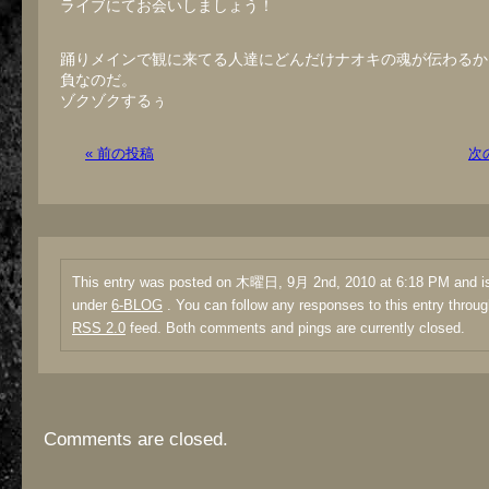
ライブにてお会いしましょう！
踊りメインで観に来てる人達にどんだけナオキの魂が伝わるか
負なのだ。
ゾクゾクするぅ
« 前の投稿
次
This entry was posted on 木曜日, 9月 2nd, 2010 at 6:18 PM and is 
under
6-BLOG
. You can follow any responses to this entry throug
RSS 2.0
feed. Both comments and pings are currently closed.
Comments are closed.