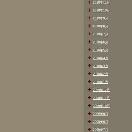
2010年11月
2010年10月
2010年9月
2010年8月
2010年7月
2010年6月
2010年5月
2010年4月
2010年3月
2010年2月
2010年1月
2009年12月
2009年11月
2009年10月
2009年9月
2009年8月
2009年7月