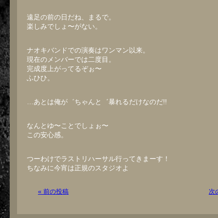
遠足の前の日だね、まるで。
楽しみでしょ〜がない。
ナオキバンドでの演奏はワンマン以来。
現在のメンバーでは二度目。
完成度上がってるぞぉ〜
ふひひ。
…あとは俺が゛ちゃんと゛暴れるだけなのだ!!
なんとゆ〜ことでしょぉ〜
この安心感。
つーわけでラストリハーサル行ってきまーす！
ちなみに今宵は正規のスタジオよ
« 前の投稿
次