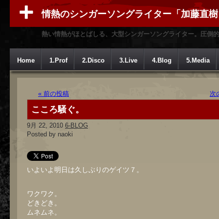
情熱のシンガーソングライター「加藤直樹
熱い情熱がほとばしる、大型シンガーソングライター。圧倒
Home
1.Prof
2.Disco
3.Live
4.Blog
5.Media
« 前の投稿
次
こころ騒ぐ。
9月 22, 2010
6-BLOG
Posted by naoki
いよいよ明日は久しぶりのゲイツ７。
ワクワク。
どきどき。
ムネムネ。