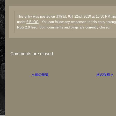
This entry was posted on 水曜日, 9月 22nd, 2010 at 10:30 PM and 
under
6-BLOG
. You can follow any responses to this entry throug
RSS 2.0
feed. Both comments and pings are currently closed.
Comments are closed.
« 前の投稿
次の投稿 »