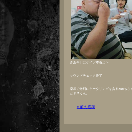
さあ今日はゲイツ本番よ〜
サウンドチェック終了
楽屋で激烈にケータリングを貪るzunnyさん
とヤスくん。
« 前の投稿