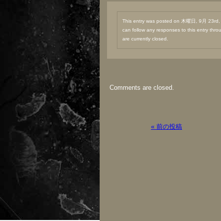
This entry was posted on 木曜日, 9月 23rd, 2
can follow any responses to this entry thr
are currently closed.
Comments are closed.
« 前の投稿