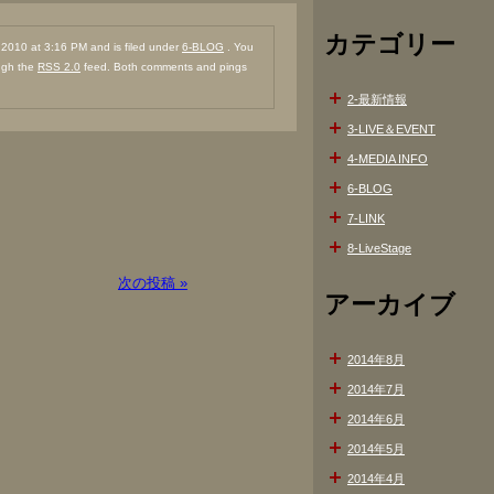
カテゴリー
010 at 3:16 PM and is filed under
6-BLOG
. You
ough the
RSS 2.0
feed. Both comments and pings
2-最新情報
3-LIVE＆EVENT
4-MEDIA INFO
6-BLOG
7-LINK
8-LiveStage
次の投稿 »
アーカイブ
2014年8月
2014年7月
2014年6月
2014年5月
2014年4月