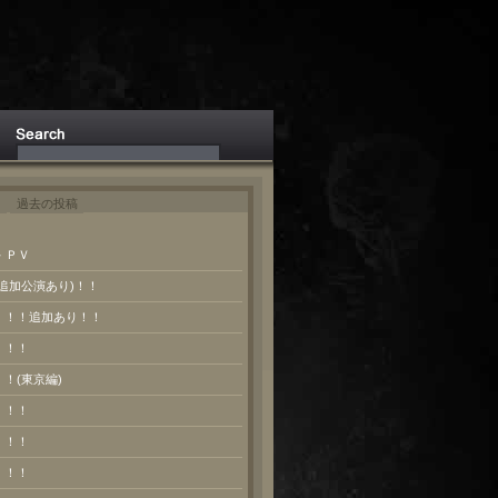
ト
過去の投稿
 ＰＶ
(追加公演あり)！！
報！！！追加あり！！
！！！
！！(東京編)
！！！
！！！
！！！