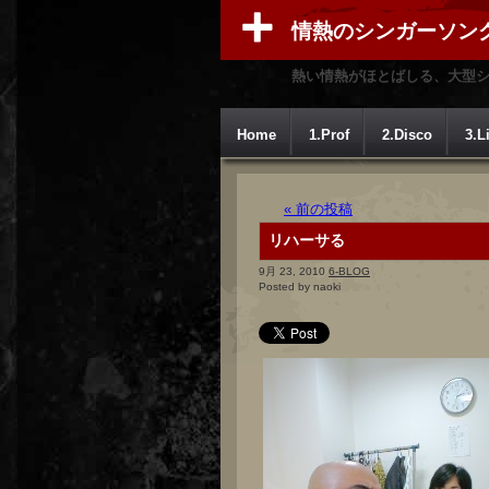
情熱のシンガーソン
熱い情熱がほとばしる、大型
Home
1.Prof
2.Disco
3.L
« 前の投稿
リハーサる
9月 23, 2010
6-BLOG
Posted by naoki