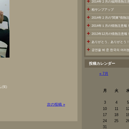
2014年２月の福岡情熱注
柏サンブアップ
2014年２月の”関東”情
2014年１月の情熱注意報
2013年12月の情熱注意報
ありがとう、ありがとう
공연을 봐 준 한국의 여
投稿カレンダー
« 7月
(笑)
月
火
3
4
5
次の投稿 »
10
11
1
17
18
1
24
25
2
31