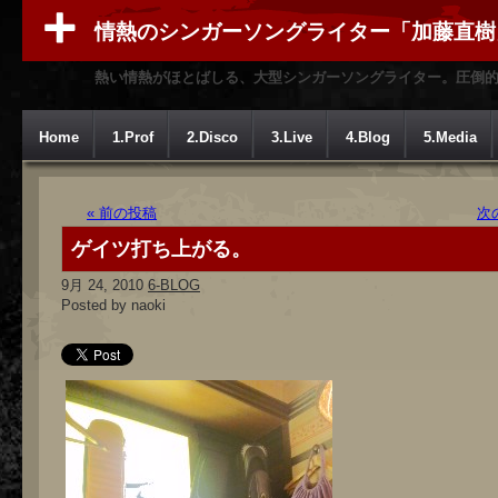
情熱のシンガーソングライター「加藤直樹
熱い情熱がほとばしる、大型シンガーソングライター。圧倒
Home
1.Prof
2.Disco
3.Live
4.Blog
5.Media
« 前の投稿
次
ゲイツ打ち上がる。
9月 24, 2010
6-BLOG
Posted by naoki