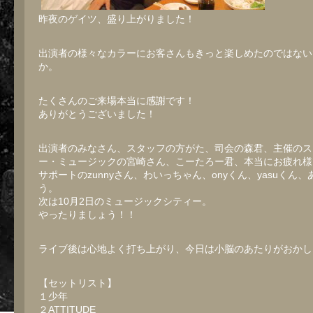
昨夜のゲイツ、盛り上がりました！
出演者の様々なカラーにお客さんもきっと楽しめたのではない
か。
たくさんのご来場本当に感謝です！
ありがとうございました！
出演者のみなさん、スタッフの方がた、司会の森君、主催のス
ー・ミュージックの宮崎さん、こーたろー君、本当にお疲れ様
サポートのzunnyさん、わいっちゃん、onyくん、yasuくん
う。
次は10月2日のミュージックシティー。
やったりましょう！！
ライブ後は心地よく打ち上がり、今日は小脳のあたりがおかし
【セットリスト】
１少年
２ATTITUDE