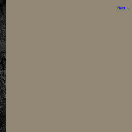
様
は
Next »