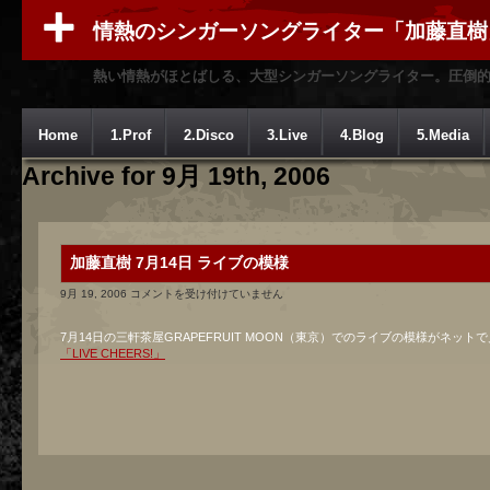
情熱のシンガーソングライター「加藤直樹
熱い情熱がほとばしる、大型シンガーソングライター。圧倒
Home
1.Prof
2.Disco
3.Live
4.Blog
5.Media
Archive for 9月 19th, 2006
加藤直樹 7月14日 ライブの模様
加
9月 19, 2006
コメントを受け付けていません
藤
直
7月14日の三軒茶屋GRAPEFRUIT MOON（東京）でのライブの模様がネット
樹
「LIVE CHEERS!」
7
月
14
日
ラ
イ
ブ
の
模