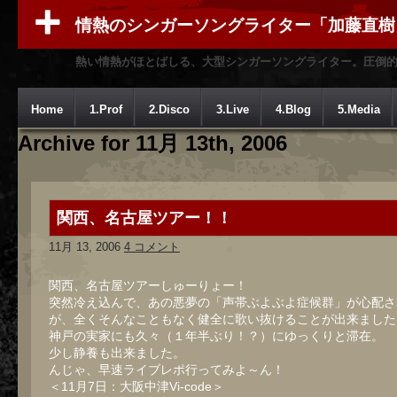
情熱のシンガーソングライター「加藤直樹
熱い情熱がほとばしる、大型シンガーソングライター。圧倒
Home
1.Prof
2.Disco
3.Live
4.Blog
5.Media
Archive for 11月 13th, 2006
関西、名古屋ツアー！！
11月 13, 2006
4 コメント
関西、名古屋ツアーしゅーりょー！
突然冷え込んで、あの悪夢の「声帯ぶよぶよ症候群」が心配さ
が、全くそんなこともなく健全に歌い抜けることが出来ました
神戸の実家にも久々（１年半ぶり！？）にゆっくりと滞在。
少し静養も出来ました。
んじゃ、早速ライブレポ行ってみよ～ん！
＜11月7日：大阪中津Vi-code＞