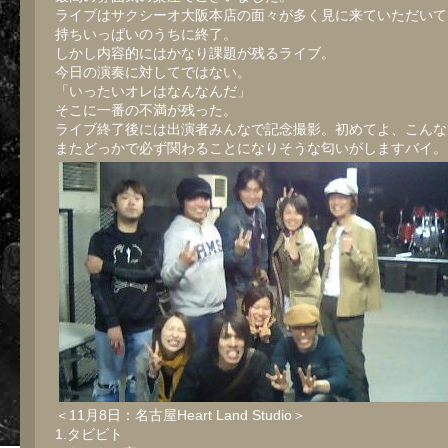
ライブはサクシーオ大阪本店の面々が多く見に来ていただいて
持ちいっぱいのうちに終了。
しかし内容的にはかなり課題が残るライブ。
今日の演奏に対してではない。
「いったいオレはなんなんだ」
そこに一番の不満が残った。
ライブ終了後には出演者みんなで記念撮影。初めてよ、こんな
またどっかで必ず関わることになりそうな匂いがしますバイ。
＜11月8日：名古屋Heart Land Studio＞
1.タビビト