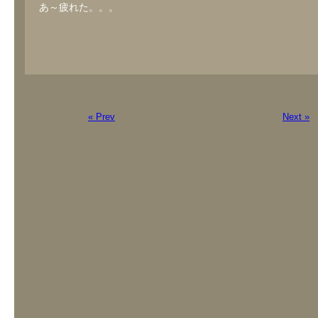
あ～疲れた。。。
« Prev
Next »