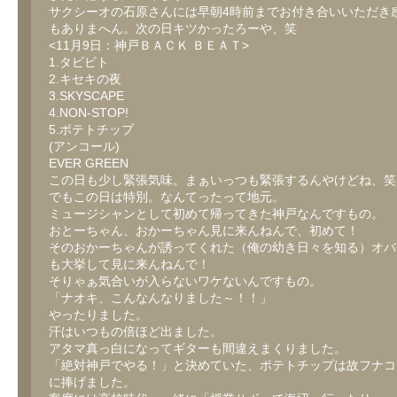
サクシーオの石原さんには早朝4時前までお付き合いいただき
もありまへん。次の日キツかったろーや、笑
<11月9日：神戸ＢＡＣＫ ＢＥＡＴ>
1.タビビト
2.キセキの夜
3.SKYSCAPE
4.NON-STOP!
5.ポテトチップ
(アンコール)
EVER GREEN
この日も少し緊張気味。まぁいっつも緊張するんやけどね、笑
でもこの日は特別。なんてったって地元。
ミュージシャンとして初めて帰ってきた神戸なんですもの。
おとーちゃん、おかーちゃん見に来んねんで、初めて！
そのおかーちゃんが誘ってくれた（俺の幼き日々を知る）オバ
も大挙して見に来んねんで！
そりゃぁ気合いが入らないワケないんですもの。
「ナオキ、こんなんなりました～！！」
やったりました。
汗はいつもの倍ほど出ました。
アタマ真っ白になってギターも間違えまくりました。
「絶対神戸でやる！」と決めていた、ポテトチップは故フナコ
に捧げました。