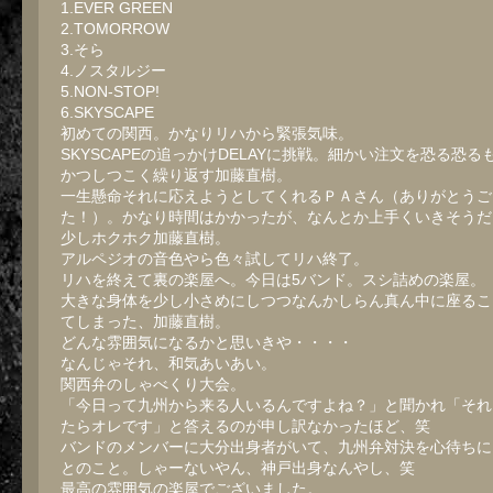
1.EVER GREEN
2.TOMORROW
3.そら
4.ノスタルジー
5.NON-STOP!
6.SKYSCAPE
初めての関西。かなりリハから緊張気味。
SKYSCAPEの追っかけDELAYに挑戦。細かい注文を恐る恐る
かつしつこく繰り返す加藤直樹。
一生懸命それに応えようとしてくれるＰＡさん（ありがとうご
た！）。かなり時間はかかったが、なんとか上手くいきそうだ
少しホクホク加藤直樹。
アルペジオの音色やら色々試してリハ終了。
リハを終えて裏の楽屋へ。今日は5バンド。スシ詰めの楽屋。
大きな身体を少し小さめにしつつなんかしらん真ん中に座るこ
てしまった、加藤直樹。
どんな雰囲気になるかと思いきや・・・・
なんじゃそれ、和気あいあい。
関西弁のしゃべくり大会。
「今日って九州から来る人いるんですよね？」と聞かれ「それ
たらオレです」と答えるのが申し訳なかったほど、笑
バンドのメンバーに大分出身者がいて、九州弁対決を心待ちに
とのこと。しゃーないやん、神戸出身なんやし、笑
最高の雰囲気の楽屋でございました。