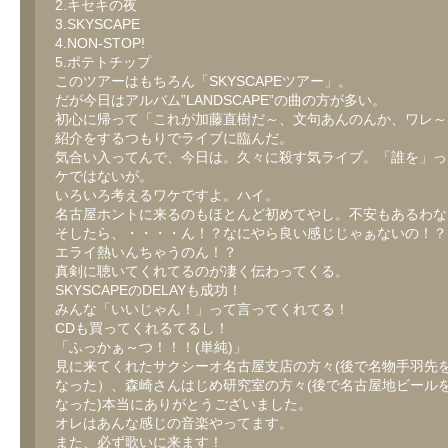
2.キセキの夜
3.SKYSCAPE
4.NON-STOP!
5.ポテトチップ
このツアーはもちろん「SKYSCAPEツアー」。
だが今日はアルバム”LANDSCAPE”の曲の方が多い。
初心に帰って「これが加藤直樹だ～、文句あんのんか、ワレ～
紹介をするつもりでライブに臨んだ。
気合い入ってんで、今日は。久々に殺す気ライブ。「誰を」っ
ケではないが。
いろいろ考えるワケですよ。ハイ。
名古屋ホントに来るのもほとんど初めてやし。不安もあるわな
そしたら、・・・・ん！？なにやら良い感じじゃぁないの！？
エライ熱いんちゃうのん！？
真剣に聴いてくれてるのが凄く伝わってくる。
SKYSCAPEのDELAYも成功！
みんな「いいじゃん！」って言ってくれてる！
CDも買ってくれるてるし！
「ふっかぁ～つ！！！(単純)」
見に来てくれたサクシーオ名古屋支店の方々(後で名物手羽先
なった）、森崎さんはじめ研究室の方々(後で名古屋地ビール
なった)本当にありがとうございました。
オレはあんな感じの音楽やってます。
また、必ず歌いに来ます！