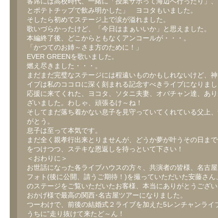
客席には高校時代、一緒に「授業サボって海辺へ行ったり」、
とポテトチップで飲み明かした」 ヨコタもいました。
そしたら初めてステージ上で涙が溢れました。
歌いづらかったけど、「今日はまぁいいか」と思えました。
本編終了後、どこからともなくアンコールが・・・。
「かつてのお姉～さま方のために！」
EVER GREENを歌いました。
燃え尽きました・・・。
まだまだ完璧なステージには程遠いものかもしれないけど、神
イブは私のココロに深く刻まれる記念すべきライブになりまし
応援に来てくれた、ヨコタ、ソタニ夫妻、オバチャン達、あり
ざいました。わしゃ、頑張るけ～ね！
そしてまだ落ち着かない息子を見守っていてくれている父上、
がとう。
息子は至って本気です。
まだ全く親孝行出来とりませんが、どうか夢が叶うその日まで
をつけつつ、ステキな恩返しを待っといて下さい！
＜おわりに＞
お世話になった各ライブハウスの方々、共演者の皆様、名古屋
フォト(後に公開、請うご期待！)を撮っていただいた安藤さん
のステージをご覧いただいたお客様、本当にありがとうござい
おかげ様で最高の関西･名古屋ツアーになりました。
つーわけで、前後の結婚式２ライブを加えた5レンチャンライブ
うちに”走り抜けて来たど～ん！