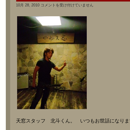
東
10月 28, 2010
コメントを受け付けていません
京
ツ
ア
ー
写
真
（そ
の
弐）
は
天窓スタッフ 北斗くん。 いつもお世話になりま