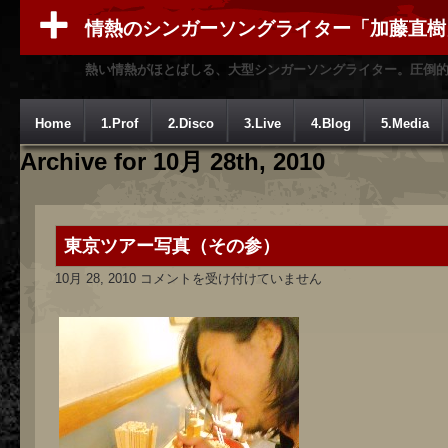
情熱のシンガーソングライター「加藤直樹
熱い情熱がほとばしる、大型シンガーソングライター。圧倒
Home
1.Prof
2.Disco
3.Live
4.Blog
5.Media
Archive for 10月 28th, 2010
東京ツアー写真（その参）
東
10月 28, 2010
コメントを受け付けていません
京
ツ
ア
ー
写
真
（そ
の
参）
は