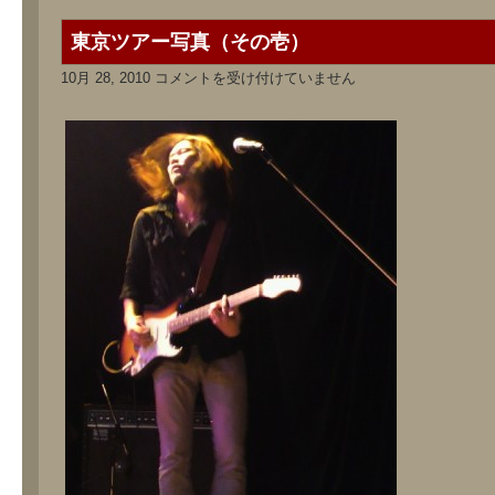
東京ツアー写真（その壱）
東
10月 28, 2010
コメントを受け付けていません
京
ツ
ア
ー
写
真
（そ
の
壱）
は