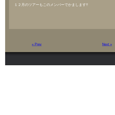
１２月のツアーもこのメンバーでかまします!!
« Prev
Next »