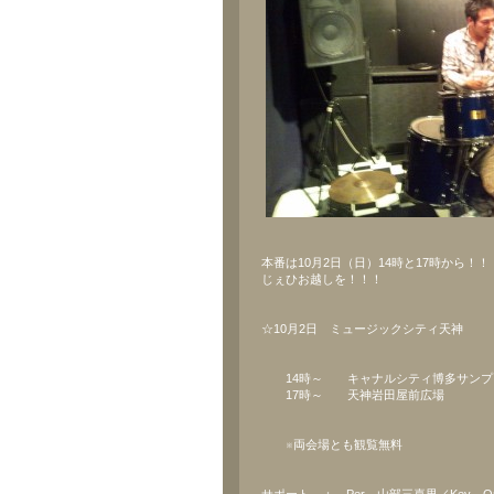
本番は10月2日（日）14時と17時から！！
じぇひお越しを！！！
☆10月2日 ミュージックシティ天神
14時～ キャナルシティ博多サンプ
17時～ 天神岩田屋前広場
※両会場とも観覧無料